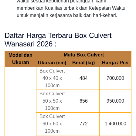
waktu sesuai kebutuhan pelanggan, kami
memberikan Kualitas terbaik dan Ketepatan Waktu
untuk menjalin kerjasama baik dari hari-kehari.
Daftar Harga Terbaru Box Culvert
Wanasari 2026 :
Mutu Box Culvert
Model dan
Ukuran
Ukuran (cm)
Berat (kg)
Harga / Pcs
Box Culvert
40 x 40 x
484
700.000
100cm
Box Culvert
50 x 50 x
656
950.000
100cm
Box Culvert
60 x 60 x
772
1.400.000
100cm