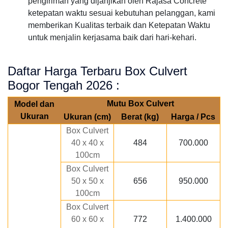
pengiriman yang dijanjikan oleh Rajasa Concrete
ketepatan waktu sesuai kebutuhan pelanggan, kami
memberikan Kualitas terbaik dan Ketepatan Waktu
untuk menjalin kerjasama baik dari hari-kehari.
Daftar Harga Terbaru Box Culvert
Bogor Tengah 2026 :
Mutu Box Culvert
Model dan
Ukuran
Ukuran (cm)
Berat (kg)
Harga / Pcs
Box Culvert
40 x 40 x
484
700.000
100cm
Box Culvert
50 x 50 x
656
950.000
100cm
Box Culvert
60 x 60 x
772
1.400.000