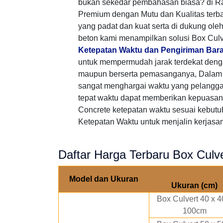
bukan sekedar pembahasan biasa? di Ra
Premium dengan Mutu dan Kualitas terb
yang padat dan kuat serta di dukung ole
beton kami menampilkan solusi Box Culv
Ketepatan Waktu dan Pengiriman Bar
untuk mempermudah jarak terdekat den
maupun berserta pemasanganya, Dalam p
sangat menghargai waktu yang pelangg
tepat waktu dapat memberikan kepuasan 
Concrete ketepatan waktu sesuai kebutu
Ketepatan Waktu untuk menjalin kerjasama
Daftar Harga Terbaru Box Culve
Model dan Ukuran
Ukuran (cm)
Box Culvert 40 x 4
100cm