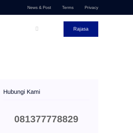
News & Post
Terms
Privacy
Rajasa
Hubungi Kami
081377778829