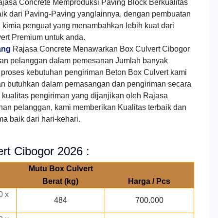
jasa Concrete Memproduksi Paving Block Berkualitas
aik dari Paving-Paving yanglainnya, dengan pembuatan
h kimia penguat yang menambahkan lebih kuat dari
ert Premium untuk anda.
ang
Rajasa Concrete Menawarkan Box Culvert Cibogor
gan pelanggan dalam pemesanan Jumlah banyak
roses kebutuhan pengiriman Beton Box Culvert kami
an butuhkan dalam pemasangan dan pengiriman secara
kualitas pengiriman yang dijanjikan oleh Rajasa
han pelanggan, kami memberikan Kualitas terbaik dan
 baik dari hari-kehari.
rt Cibogor 2026 :
Mutu Box Culvert
Berat (kg)
Harga / Pcs
0 x
484
700.000