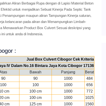
irkan Aliran Berbagai Rupa dengan di Lapisi Material Beton
 Efektid untuk menjadikan Sebuat Kinerja Pada Septic Tank
ki Penampungan maupun aliran Tampungan Kinerja saluran,
erja kelancaran pada aliran dan Menampungkan Limbah-
sa Menawarkan Product Box Culvert Sesuai deskripsi yang
ini untuk anda di Indonesia.
bogor :
Jual Box Culvert Cibogor Cek Kriteria
 Jaya IV Dalam No.16 Bintara Jaya Kota Cibogor 17136
Atas
Bawah
Panjang
Berat
90
90
1000
484
100
100
1000
656
10 cm
100 cm
1000
772
20 cm
100 cm
1000
1025
40 cm
125 cm
1000
1560