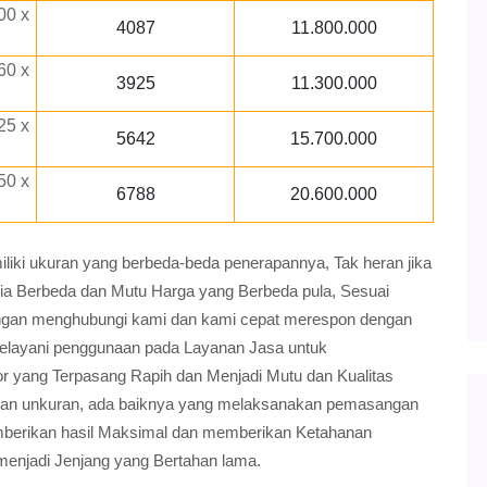
00 x
4087
11.800.000
60 x
3925
11.300.000
25 x
5642
15.700.000
50 x
6788
20.600.000
ki ukuran yang berbeda-beda penerapannya, Tak heran jika
ria Berbeda dan Mutu Harga yang Berbeda pula, Sesuai
gan menghubungi kami dan kami cepat merespon dengan
elayani penggunaan pada Layanan Jasa untuk
 yang Terpasang Rapih dan Menjadi Mutu dan Kualitas
dan unkuran, ada baiknya yang melaksanakan pemasangan
 memberikan hasil Maksimal dan memberikan Ketahanan
menjadi Jenjang yang Bertahan lama.