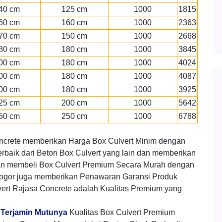
40 cm
125 cm
1000
1815
60 cm
160 cm
1000
2363
70 cm
150 cm
1000
2668
80 cm
180 cm
1000
3845
00 cm
180 cm
1000
4024
00 cm
180 cm
1000
4087
00 cm
180 cm
1000
3925
25 cm
200 cm
1000
5642
50 cm
250 cm
1000
6788
ncrete memberikan Harga Box Culvert Minim dengan
rbaik dari Beton Box Culvert yang lain dan memberikan
n membeli Box Culvert Premium Secara Murah dengan
bogor juga memberikan Penawaran Garansi Produk
ert Rajasa Concrete adalah Kualitas Premium yang
a Terjamin Mutunya
Kualitas Box Culvert Premium