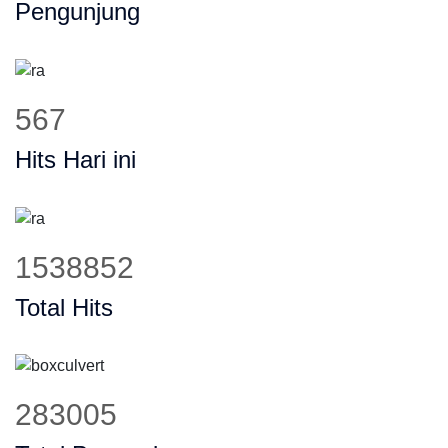
Pengunjung
727
Hits Hari ini
1971837
Total Hits
364017