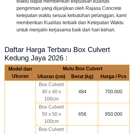
waktu dapat memberikan kepuasan kualitas
pengiriman yang dijanjikan oleh Rajasa Concrete
ketepatan waktu sesuai kebutuhan pelanggan, kami
memberikan Kualitas terbaik dan Ketepatan Waktu
untuk menjalin kerjasama baik dari hari-kehari.
Daftar Harga Terbaru Box Culvert
Kedung Jaya 2026 :
Mutu Box Culvert
Model dan
Ukuran
Ukuran (cm)
Berat (kg)
Harga / Pcs
Box Culvert
40 x 40 x
484
700.000
100cm
Box Culvert
50 x 50 x
656
950.000
100cm
Box Culvert