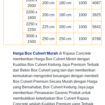
2000 x
200 cm
180 cm
1000
4087
2000
2200 x
200 cm
180 cm
1000
3925
1600
2250 x
225 cm
200 cm
1000
5642
2250
3000 x
250 cm
250 cm
1000
6788
1500
Harga Box Culvert Murah
di Rajasa Concrete
memberikan Harga Box Culvert Minim dengan
Kualitas Box Culvert Kedung Jaya Premium Terbaik
dari Beton Box Culvert yang lain dan memberikan
kemudahan mengontrol keuangan dengan membeli
Box Culvert Premium Secara Murah dengan Harga
yang Bersahabat, Box Culvert Kedung Jaya juga
memberikan Penawaran Garansi Produk untuk
membuktikan keterbaikan Box Culvert Rajasa
Concrete adalah Kualitas Premium yang Terbaik.