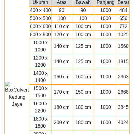
Ukuran
Atas
Bawah
Panjang
Berat
400 x 400
90
90
1000
484
500 x 500
100
100
1000
656
600 x 600
110 cm
100 cm
1000
772
800 x 800
120 cm
100 cm
1000
1025
1000 x
140 cm
125 cm
1000
1560
1000
1200 x
140 cm
125 cm
1000
1815
1200
1400 x
160 cm
160 cm
1000
2363
1400
1500 x
170 cm
150 cm
1000
2668
1500
1600 x
180 cm
180 cm
1000
3845
2200
1800 x
200 cm
180 cm
1000
4024
1800