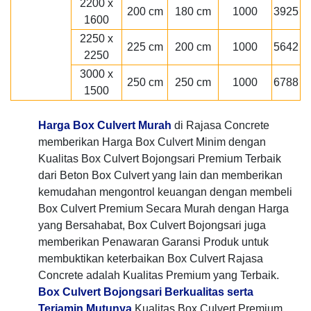
2200 x
200 cm
180 cm
1000
3925
1600
2250 x
225 cm
200 cm
1000
5642
2250
3000 x
250 cm
250 cm
1000
6788
1500
Harga Box Culvert Murah
di Rajasa Concrete
memberikan Harga Box Culvert Minim dengan
Kualitas Box Culvert Bojongsari Premium Terbaik
dari Beton Box Culvert yang lain dan memberikan
kemudahan mengontrol keuangan dengan membeli
Box Culvert Premium Secara Murah dengan Harga
yang Bersahabat, Box Culvert Bojongsari juga
memberikan Penawaran Garansi Produk untuk
membuktikan keterbaikan Box Culvert Rajasa
Concrete adalah Kualitas Premium yang Terbaik.
Box Culvert Bojongsari Berkualitas serta
Terjamin Mutunya
Kualitas Box Culvert Premium