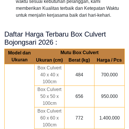
waktu sesuai kebutuhan pelanggan, kami
memberikan Kualitas terbaik dan Ketepatan Waktu
untuk menjalin kerjasama baik dari hari-kehari.
Daftar Harga Terbaru Box Culvert
Bojongsari 2026 :
Mutu Box Culvert
Model dan
Ukuran
Ukuran (cm)
Berat (kg)
Harga / Pcs
Box Culvert
40 x 40 x
484
700.000
100cm
Box Culvert
50 x 50 x
656
950.000
100cm
Box Culvert
60 x 60 x
772
1.400.000
100cm