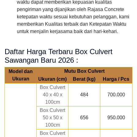
waktu dapat memberikan kepuasan kualitas
pengiriman yang dijanjikan oleh Rajasa Concrete
ketepatan waktu sesuai kebutuhan pelanggan, kami
memberikan Kualitas terbaik dan Ketepatan Waktu
untuk menjalin kerjasama baik dari hari-kehari.
Daftar Harga Terbaru Box Culvert
Sawangan Baru 2026 :
Mutu Box Culvert
Model dan
Ukuran
Ukuran (cm)
Berat (kg)
Harga / Pcs
Box Culvert
40 x 40 x
484
700.000
100cm
Box Culvert
50 x 50 x
656
950.000
100cm
Box Culvert