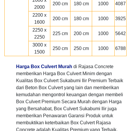
2000 x
200 cm
180 cm
1000
4087
2000
2200 x
200 cm
180 cm
1000
3925
1600
2250 x
225 cm
200 cm
1000
5642
2250
3000 x
250 cm
250 cm
1000
6788
1500
Harga Box Culvert Murah
di Rajasa Concrete
memberikan Harga Box Culvert Minim dengan
Kualitas Box Culvert Sukabumi Ilir Premium Terbaik
dari Beton Box Culvert yang lain dan memberikan
kemudahan mengontrol keuangan dengan membeli
Box Culvert Premium Secara Murah dengan Harga
yang Bersahabat, Box Culvert Sukabumi Ilir juga
memberikan Penawaran Garansi Produk untuk
membuktikan keterbaikan Box Culvert Rajasa
Concrete adalah Kualitas Premium yang Terbaik.