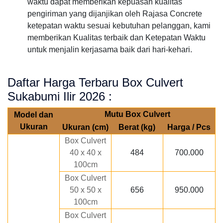
waktu dapat memberikan kepuasan kualitas
pengiriman yang dijanjikan oleh Rajasa Concrete
ketepatan waktu sesuai kebutuhan pelanggan, kami
memberikan Kualitas terbaik dan Ketepatan Waktu
untuk menjalin kerjasama baik dari hari-kehari.
Daftar Harga Terbaru Box Culvert
Sukabumi Ilir 2026 :
Mutu Box Culvert
Model dan
Ukuran
Ukuran (cm)
Berat (kg)
Harga / Pcs
Box Culvert
40 x 40 x
484
700.000
100cm
Box Culvert
50 x 50 x
656
950.000
100cm
Box Culvert