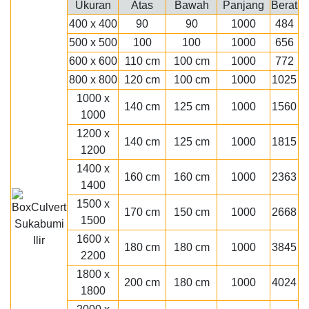
Ukuran
Atas
Bawah
Panjang
Berat
400 x 400
90
90
1000
484
500 x 500
100
100
1000
656
600 x 600
110 cm
100 cm
1000
772
800 x 800
120 cm
100 cm
1000
1025
1000 x
140 cm
125 cm
1000
1560
1000
1200 x
140 cm
125 cm
1000
1815
1200
1400 x
160 cm
160 cm
1000
2363
1400
1500 x
170 cm
150 cm
1000
2668
1500
1600 x
180 cm
180 cm
1000
3845
2200
1800 x
200 cm
180 cm
1000
4024
1800