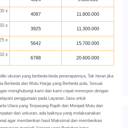
00 x
4087
11.800.000
60 x
3925
11.300.000
25 x
5642
15.700.000
50 x
6788
20.600.000
ki ukuran yang berbeda-beda penerapannya, Tak heran jika
ria Berbeda dan Mutu Harga yang Berbeda pula, Sesuai
gan menghubungi kami dan kami cepat merespon dengan
elayani penggunaan pada Layanan Jasa untuk
rta Utara yang Terpasang Rapih dan Menjadi Mutu dan
empatan dan unkuran, ada baiknya yang melaksanakan
sional agar memberikan hasil Maksimal dan memberikan
enggunaan menjadi Jenjang yang Bertahan lama.