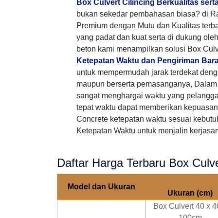
Box Culvert Cilincing Berkualitas ser
bukan sekedar pembahasan biasa? di Ra
Premium dengan Mutu dan Kualitas terb
yang padat dan kuat serta di dukung ole
beton kami menampilkan solusi Box Culv
Ketepatan Waktu dan Pengiriman Bar
untuk mempermudah jarak terdekat den
maupun berserta pemasanganya, Dalam p
sangat menghargai waktu yang pelangg
tepat waktu dapat memberikan kepuasan 
Concrete ketepatan waktu sesuai kebutu
Ketepatan Waktu untuk menjalin kerjasama
Daftar Harga Terbaru Box Culver
Model dan Ukuran
Ukuran (cm)
Box Culvert 40 x 4
100cm