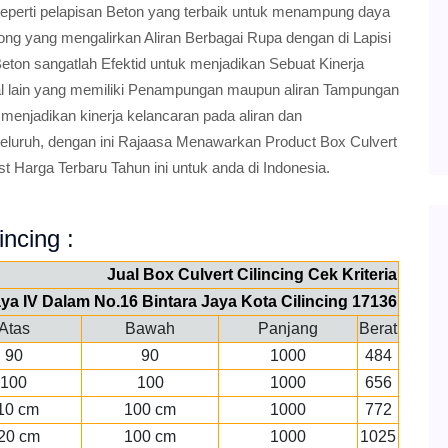
 seperti pelapisan Beton yang terbaik untuk menampung daya
ng yang mengalirkan Aliran Berbagai Rupa dengan di Lapisi
Beton sangatlah Efektid untuk menjadikan Sebuat Kinerja
l lain yang memiliki Penampungan maupun aliran Tampungan
 menjadikan kinerja kelancaran pada aliran dan
uruh, dengan ini Rajaasa Menawarkan Product Box Culvert
t Harga Terbaru Tahun ini untuk anda di Indonesia.
incing :
Jual Box Culvert Cilincing Cek Kriteria
Jaya IV Dalam No.16 Bintara Jaya Kota Cilincing 17136
Atas
Bawah
Panjang
Berat
90
90
1000
484
100
100
1000
656
10 cm
100 cm
1000
772
20 cm
100 cm
1000
1025