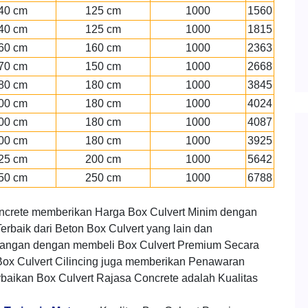
40 cm
125 cm
1000
1560
40 cm
125 cm
1000
1815
60 cm
160 cm
1000
2363
70 cm
150 cm
1000
2668
80 cm
180 cm
1000
3845
00 cm
180 cm
1000
4024
00 cm
180 cm
1000
4087
00 cm
180 cm
1000
3925
25 cm
200 cm
1000
5642
50 cm
250 cm
1000
6788
ncrete memberikan Harga Box Culvert Minim dengan
erbaik dari Beton Box Culvert yang lain dan
angan dengan membeli Box Culvert Premium Secara
ox Culvert Cilincing juga memberikan Penawaran
baikan Box Culvert Rajasa Concrete adalah Kualitas