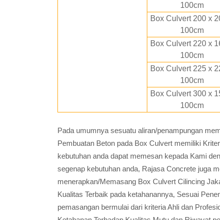
100cm
Box Culvert 200 x 2
100cm
Box Culvert 220 x 1
100cm
Box Culvert 225 x 2
100cm
Box Culvert 300 x 1
100cm
Pada umumnya sesuatu aliran/penampungan memili
Pembuatan Beton pada Box Culvert memiliki Krite
kebutuhan anda dapat memesan kepada Kami den
segenap kebutuhan anda, Rajasa Concrete juga m
menerapkan/Memasang Box Culvert Cilincing Jaka
Kualitas Terbaik pada ketahanannya, Sesuai Pen
pemasangan bermulai dari kriteria Ahli dan Profe
Ketahanan Terhadap Kualitas Mutu dan Riwayat p