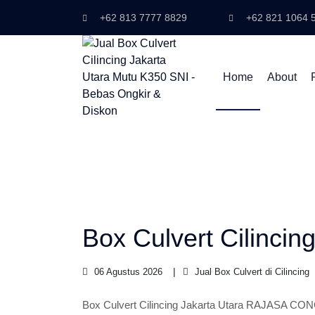
+62 813 7777 8829
+62 821 1064 
Home
About
Box Culvert Cilincin
06 Agustus 2026
Jual Box Culvert di Cilincing
Box Culvert Cilincing Jakarta Utara RAJASA CO