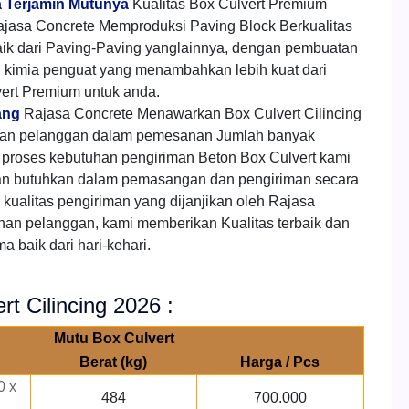
ta Terjamin Mutunya
Kualitas Box Culvert Premium
jasa Concrete Memproduksi Paving Block Berkualitas
aik dari Paving-Paving yanglainnya, dengan pembuatan
h kimia penguat yang menambahkan lebih kuat dari
ert Premium untuk anda.
ang
Rajasa Concrete Menawarkan Box Culvert Cilincing
gan pelanggan dalam pemesanan Jumlah banyak
roses kebutuhan pengiriman Beton Box Culvert kami
an butuhkan dalam pemasangan dan pengiriman secara
kualitas pengiriman yang dijanjikan oleh Rajasa
han pelanggan, kami memberikan Kualitas terbaik dan
 baik dari hari-kehari.
t Cilincing 2026 :
Mutu Box Culvert
Berat (kg)
Harga / Pcs
0 x
484
700.000