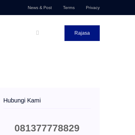
News & Post
Terms
Privacy
Rajasa
Hubungi Kami
081377778829