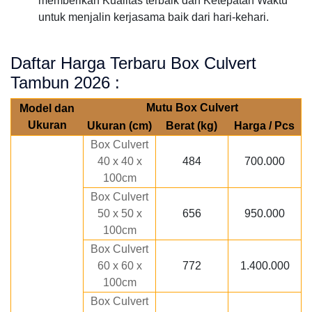
memberikan Kualitas terbaik dan Ketepatan Waktu
untuk menjalin kerjasama baik dari hari-kehari.
Daftar Harga Terbaru Box Culvert
Tambun 2026 :
Mutu Box Culvert
Model dan
Ukuran
Ukuran (cm)
Berat (kg)
Harga / Pcs
Box Culvert
40 x 40 x
484
700.000
100cm
Box Culvert
50 x 50 x
656
950.000
100cm
Box Culvert
60 x 60 x
772
1.400.000
100cm
Box Culvert