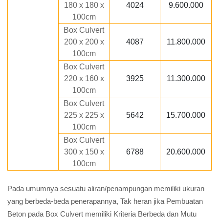
180 x 180 x
4024
9.600.000
100cm
Box Culvert
200 x 200 x
4087
11.800.000
100cm
Box Culvert
220 x 160 x
3925
11.300.000
100cm
Box Culvert
225 x 225 x
5642
15.700.000
100cm
Box Culvert
300 x 150 x
6788
20.600.000
100cm
Pada umumnya sesuatu aliran/penampungan memiliki ukuran
yang berbeda-beda penerapannya, Tak heran jika Pembuatan
Beton pada Box Culvert memiliki Kriteria Berbeda dan Mutu