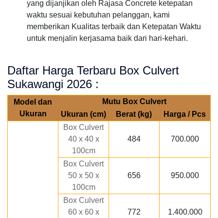
yang dijanjikan oleh Rajasa Concrete ketepatan
waktu sesuai kebutuhan pelanggan, kami
memberikan Kualitas terbaik dan Ketepatan Waktu
untuk menjalin kerjasama baik dari hari-kehari.
Daftar Harga Terbaru Box Culvert
Sukawangi 2026 :
Mutu Box Culvert
Model dan
Ukuran
Ukuran (cm)
Berat (kg)
Harga / Pcs
Box Culvert
40 x 40 x
484
700.000
100cm
Box Culvert
50 x 50 x
656
950.000
100cm
Box Culvert
60 x 60 x
772
1.400.000