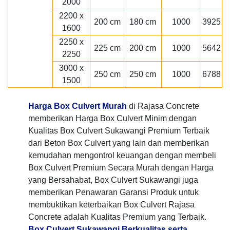
2000
2200 x
200 cm
180 cm
1000
3925
1600
2250 x
225 cm
200 cm
1000
5642
2250
3000 x
250 cm
250 cm
1000
6788
1500
Harga Box Culvert Murah
di Rajasa Concrete
memberikan Harga Box Culvert Minim dengan
Kualitas Box Culvert Sukawangi Premium Terbaik
dari Beton Box Culvert yang lain dan memberikan
kemudahan mengontrol keuangan dengan membeli
Box Culvert Premium Secara Murah dengan Harga
yang Bersahabat, Box Culvert Sukawangi juga
memberikan Penawaran Garansi Produk untuk
membuktikan keterbaikan Box Culvert Rajasa
Concrete adalah Kualitas Premium yang Terbaik.
Box Culvert Sukawangi Berkualitas serta