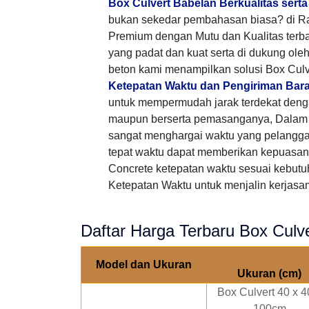
Box Culvert Babelan Berkualitas sert
bukan sekedar pembahasan biasa? di Ra
Premium dengan Mutu dan Kualitas terb
yang padat dan kuat serta di dukung ole
beton kami menampilkan solusi Box Culv
Ketepatan Waktu dan Pengiriman Bar
untuk mempermudah jarak terdekat den
maupun berserta pemasanganya, Dalam p
sangat menghargai waktu yang pelangg
tepat waktu dapat memberikan kepuasan 
Concrete ketepatan waktu sesuai kebutu
Ketepatan Waktu untuk menjalin kerjasama
Daftar Harga Terbaru Box Culv
Model dan Ukuran
Ukuran (cm)
Box Culvert 40 x 4
100cm