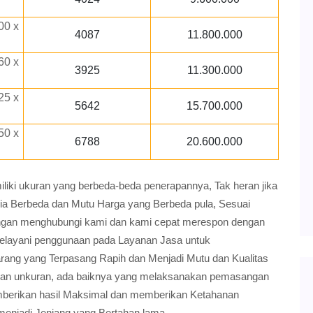
00 x
4087
11.800.000
60 x
3925
11.300.000
25 x
5642
15.700.000
50 x
6788
20.600.000
ki ukuran yang berbeda-beda penerapannya, Tak heran jika
ria Berbeda dan Mutu Harga yang Berbeda pula, Sesuai
gan menghubungi kami dan kami cepat merespon dengan
elayani penggunaan pada Layanan Jasa untuk
ang yang Terpasang Rapih dan Menjadi Mutu dan Kualitas
dan unkuran, ada baiknya yang melaksanakan pemasangan
 memberikan hasil Maksimal dan memberikan Ketahanan
menjadi Jenjang yang Bertahan lama.