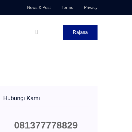
News & Post
Terms
Privacy
Rajasa
Hubungi Kami
081377778829