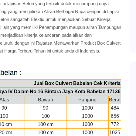
ti pelapisan Beton yang terbaik untuk menampung daya
ng yang mengalirkan Aliran Berbagai Rupa dengan di Lapisi
Beton sangatlah Efektid untuk menjadikan Sebuat Kinerja
l lain yang memiliki Penampungan maupun aliran Tampungan
 menjadikan kinerja kelancaran pada aliran dan
uruh, dengan ini Rajaasa Menawarkan Product Box Culvert
t Harga Terbaru Tahun ini untuk anda di Indonesia.
abelan :
Jual Box Culvert Babelan Cek Kriteria
 Jaya IV Dalam No.16 Bintara Jaya Kota Babelan 17136
Atas
Bawah
Panjang
Berat
90
90
1000
484
100
100
1000
656
10 cm
100 cm
1000
772
20 cm
100 cm
1000
1025