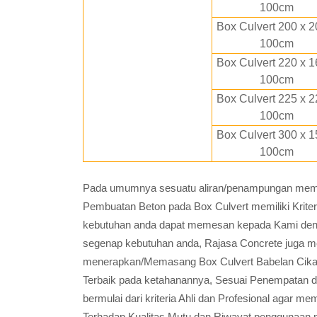
100cm
Box Culvert 200 x 2
100cm
Box Culvert 220 x 1
100cm
Box Culvert 225 x 2
100cm
Box Culvert 300 x 1
100cm
Pada umumnya sesuatu aliran/penampungan memili
Pembuatan Beton pada Box Culvert memiliki Krite
kebutuhan anda dapat memesan kepada Kami den
segenap kebutuhan anda, Rajasa Concrete juga m
menerapkan/Memasang Box Culvert Babelan Cikar
Terbaik pada ketahanannya, Sesuai Penempatan 
bermulai dari kriteria Ahli dan Profesional agar
Terhadap Kualitas Mutu dan Riwayat penggunaan 