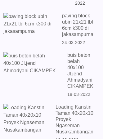
2022
paving block
ubin 21x21 tbl
6cm k300 di
jakasampurna
24-03-2022
buis beton
belah
40x100
Jl.jend
Ahmadyani
CIKAMPEK
18-03-2022
Loading Kanstin
Taman 40x20x10
Proyek
Ngaseman
Nusakambangan