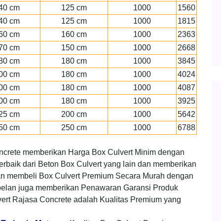
40 cm
125 cm
1000
1560
40 cm
125 cm
1000
1815
60 cm
160 cm
1000
2363
70 cm
150 cm
1000
2668
80 cm
180 cm
1000
3845
00 cm
180 cm
1000
4024
00 cm
180 cm
1000
4087
00 cm
180 cm
1000
3925
25 cm
200 cm
1000
5642
50 cm
250 cm
1000
6788
ncrete memberikan Harga Box Culvert Minim dengan
erbaik dari Beton Box Culvert yang lain dan memberikan
n membeli Box Culvert Premium Secara Murah dengan
belan juga memberikan Penawaran Garansi Produk
ert Rajasa Concrete adalah Kualitas Premium yang