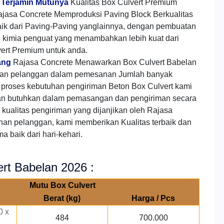
a Terjamin Mutunya
Kualitas Box Culvert Premium
jasa Concrete Memproduksi Paving Block Berkualitas
aik dari Paving-Paving yanglainnya, dengan pembuatan
h kimia penguat yang menambahkan lebih kuat dari
ert Premium untuk anda.
ang
Rajasa Concrete Menawarkan Box Culvert Babelan
gan pelanggan dalam pemesanan Jumlah banyak
roses kebutuhan pengiriman Beton Box Culvert kami
an butuhkan dalam pemasangan dan pengiriman secara
kualitas pengiriman yang dijanjikan oleh Rajasa
han pelanggan, kami memberikan Kualitas terbaik dan
 baik dari hari-kehari.
ert Babelan 2026 :
Mutu Box Culvert
Berat (kg)
Harga / Pcs
0 x
484
700.000