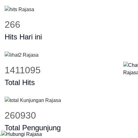
367
Hits Hari ini
1943915
Total Hits
359456
Total Pengunjung
.