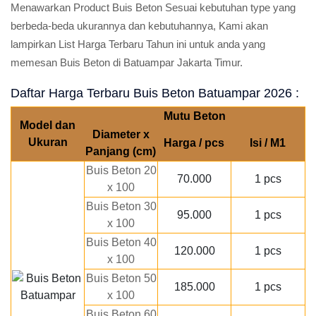
Menawarkan Product Buis Beton Sesuai kebutuhan type yang
berbeda-beda ukurannya dan kebutuhannya, Kami akan
lampirkan List Harga Terbaru Tahun ini untuk anda yang
memesan Buis Beton di Batuampar Jakarta Timur.
Daftar Harga Terbaru Buis Beton Batuampar 2026 :
Mutu Beton
Model dan
Diameter x
Ukuran
Harga / pcs
Isi / M1
Panjang (cm)
Buis Beton 20
70.000
1 pcs
x 100
Buis Beton 30
95.000
1 pcs
x 100
Buis Beton 40
120.000
1 pcs
x 100
Buis Beton 50
185.000
1 pcs
x 100
Buis Beton 60