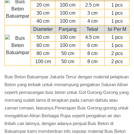
20 cm
100 cm
2.5 cm
1 pcs
30 cm
100 cm
3 cm
1 pcs
40 cm
100 cm
4 cm
1 pcs
Diameter
Panjang
Tebal
Isi Per M
50 cm
100 cm
4.5 cm
1 pcs
60 cm
100 cm
6 cm
1 pcs
80 cm
50 cm
8 cm
2 pcs
100 cm
50 cm
8 cm
2 pcs
Buis Beton Batuampar Jakarta Timur dengan material pelapisan
Beton yang terbaik untuk menampung pengaliran Saluran Aliran
seperti pemasangan buis beton untuk Got Gorong-Gorong yang
memang sudah lama di terapkan pada zaman dahulu atau
zaman romawi, biasanya Penerapan Buis Gorong-gorong untuk
mengalirkan Aliran Berbagai Rupa seperti pengaliran air dan
linbah cair lainnya, dengan adanya penjual Buis Beton di
Batuampar kami memberikan info seputar material Buis Beton