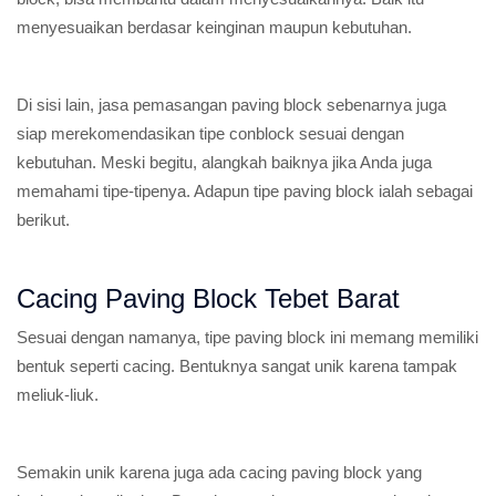
menyesuaikan berdasar keinginan maupun kebutuhan.
Di sisi lain, jasa pemasangan paving block sebenarnya juga
siap merekomendasikan tipe conblock sesuai dengan
kebutuhan. Meski begitu, alangkah baiknya jika Anda juga
memahami tipe-tipenya. Adapun tipe paving block ialah sebagai
berikut.
Cacing Paving Block Tebet Barat
Sesuai dengan namanya, tipe paving block ini memang memiliki
bentuk seperti cacing. Bentuknya sangat unik karena tampak
meliuk-liuk.
Semakin unik karena juga ada cacing paving block yang