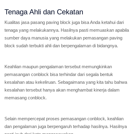
Tenaga Ahli dan Cekatan
Kualitas jasa pasang paving block juga bisa Anda ketahui dari
tenaga yang melakukannya. Hasilnya pasti memuaskan apabila
sumber daya manusia yang melakukan pemasangan paving
block sudah terbukti ahli dan berpengalaman di bidangnya.
Keahlian maupun pengalaman tersebut memungkinkan
pemasangan conblock bisa terhindar dari segala bentuk
kesalahan atau kekeliruan. Sebagaimana yang kita tahu bahwa
kesalahan tersebut hanya akan menghambat kinerja dalam
memasang conblock.
Selain mempercepat proses pemasangan conblock, keahlian
dan pengalaman juga berpengaruh terhadap hasilnya. Hasilnya