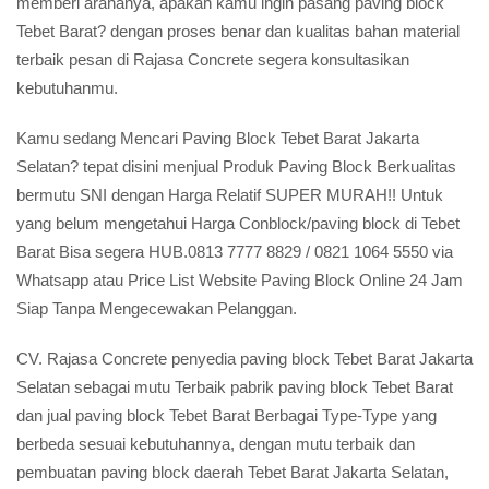
memberi arahanya, apakah kamu ingin pasang paving block
Tebet Barat? dengan proses benar dan kualitas bahan material
terbaik pesan di Rajasa Concrete segera konsultasikan
kebutuhanmu.
Kamu sedang Mencari Paving Block Tebet Barat Jakarta
Selatan? tepat disini menjual Produk Paving Block Berkualitas
bermutu SNI dengan Harga Relatif SUPER MURAH!! Untuk
yang belum mengetahui Harga Conblock/paving block di Tebet
Barat Bisa segera HUB.0813 7777 8829 / 0821 1064 5550 via
Whatsapp atau Price List Website Paving Block Online 24 Jam
Siap Tanpa Mengecewakan Pelanggan.
CV. Rajasa Concrete penyedia paving block Tebet Barat Jakarta
Selatan sebagai mutu Terbaik pabrik paving block Tebet Barat
dan jual paving block Tebet Barat Berbagai Type-Type yang
berbeda sesuai kebutuhannya, dengan mutu terbaik dan
pembuatan paving block daerah Tebet Barat Jakarta Selatan,