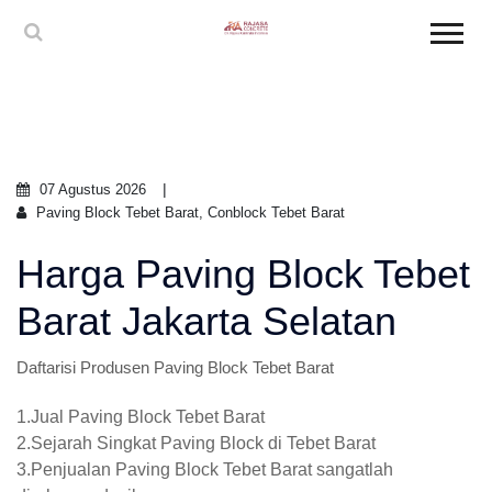
07 Agustus 2026
Paving Block Tebet Barat, Conblock Tebet Barat
Harga Paving Block Tebet
Barat Jakarta Selatan
Daftarisi Produsen Paving Block Tebet Barat
1.Jual Paving Block Tebet Barat
2.Sejarah Singkat Paving Block di Tebet Barat
3.Penjualan Paving Block Tebet Barat sangatlah