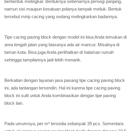
berbentuk melingkar. Bentuknya sebenarnya persegi panjang,
namun sisi maupun kesatuan polanya tampak meliuk. Bentuk
tersebut mirip cacing yang sedang melingkarkan badannya.
Tipe cacing paving block dengan model ini bisa Anda temukan di
area tengah jalan yang biasanya ada air mancur. Misalnya di
taman kota. Bisa juga Anda perlihatkan di halaman rumah
sehingga tampilannya jadi lebih menarik.
Berkaitan dengan layanan jasa pasang tipe cacing paving block
ini, ada tantangan tersendiri. Hal ini karena tipe cacing paving
block ini sulit untuk Anda kombinasikan dengan tipe paving
block lain.
Pada umumnya, per m² tersedia sebanyak 39 pcs. Sementara