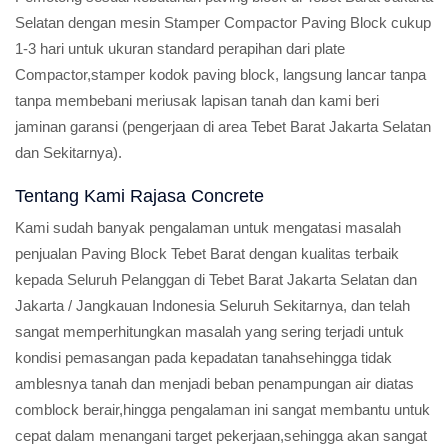
Selatan dengan mesin Stamper Compactor Paving Block cukup
1-3 hari untuk ukuran standard perapihan dari plate
Compactor,stamper kodok paving block, langsung lancar tanpa
tanpa membebani meriusak lapisan tanah dan kami beri
jaminan garansi (pengerjaan di area Tebet Barat Jakarta Selatan
dan Sekitarnya).
Tentang Kami Rajasa Concrete
Kami sudah banyak pengalaman untuk mengatasi masalah
penjualan Paving Block Tebet Barat dengan kualitas terbaik
kepada Seluruh Pelanggan di Tebet Barat Jakarta Selatan dan
Jakarta / Jangkauan Indonesia Seluruh Sekitarnya, dan telah
sangat memperhitungkan masalah yang sering terjadi untuk
kondisi pemasangan pada kepadatan tanahsehingga tidak
amblesnya tanah dan menjadi beban penampungan air diatas
comblock berair,hingga pengalaman ini sangat membantu untuk
cepat dalam menangani target pekerjaan,sehingga akan sangat