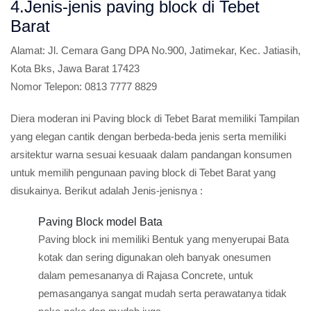
4.Jenis-jenis paving block di Tebet
Barat
Alamat:
Jl. Cemara Gang DPA No.900, Jatimekar, Kec. Jatiasih,
Kota Bks, Jawa Barat 17423
Nomor Telepon:
0813 7777 8829
Diera moderan ini Paving block di Tebet Barat memiliki Tampilan
yang elegan cantik dengan berbeda-beda jenis serta memiliki
arsitektur warna sesuai kesuaak dalam pandangan konsumen
untuk memilih pengunaan paving block di Tebet Barat yang
disukainya. Berikut adalah Jenis-jenisnya :
Paving Block model Bata
Paving block ini memiliki Bentuk yang menyerupai Bata
kotak dan sering digunakan oleh banyak onesumen
dalam pemesananya di Rajasa Concrete, untuk
pemasanganya sangat mudah serta perawatanya tidak