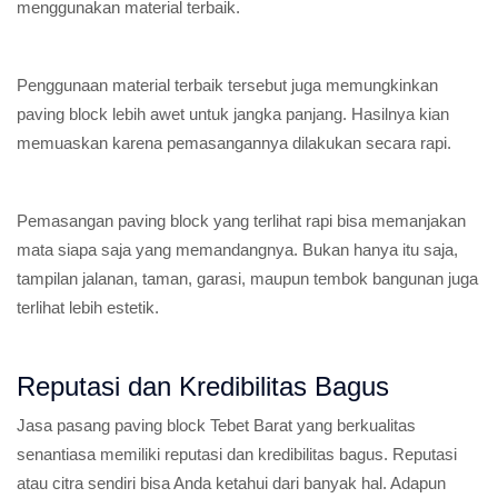
menggunakan material terbaik.
Penggunaan material terbaik tersebut juga memungkinkan
paving block lebih awet untuk jangka panjang. Hasilnya kian
memuaskan karena pemasangannya dilakukan secara rapi.
Pemasangan paving block yang terlihat rapi bisa memanjakan
mata siapa saja yang memandangnya. Bukan hanya itu saja,
tampilan jalanan, taman, garasi, maupun tembok bangunan juga
terlihat lebih estetik.
Reputasi dan Kredibilitas Bagus
Jasa pasang paving block Tebet Barat yang berkualitas
senantiasa memiliki reputasi dan kredibilitas bagus. Reputasi
atau citra sendiri bisa Anda ketahui dari banyak hal. Adapun