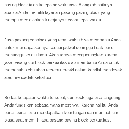
paving block ialah ketepatan waktunya. Alangkah baiknya
apabila Anda memilih layanan pasang paving block yang
mampu menjalankan kinerjanya secara tepat waktu.
Jasa pasang conblock yang tepat waktu bisa membantu Anda
untuk mendapatkannya sesuai jadwal sehingga tidak perlu
menunggu terlalu lama. Akan terasa menguntungkan karena
jasa pasang conblock berkualitas siap membantu Anda untuk
memenuhi kebutuhan tersebut meski dalam kondisi mendesak
atau mendadak sekalipun.
Berkat ketepatan waktu tersebut, conblock juga bisa langsung
Anda fungsikan sebagaimana mestinya. Karena hal itu, Anda
benar-benar bisa mendapatkan keuntungan dan manfaat luar
biasa saat memilih jasa pasang paving block berkualitas.