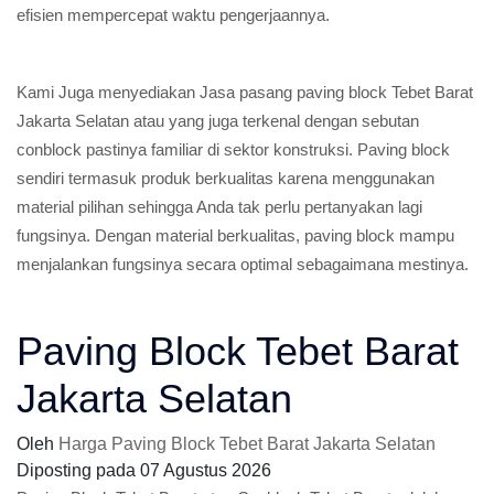
efisien mempercepat waktu pengerjaannya.
Kami Juga menyediakan Jasa pasang paving block Tebet Barat
Jakarta Selatan atau yang juga terkenal dengan sebutan
conblock pastinya familiar di sektor konstruksi. Paving block
sendiri termasuk produk berkualitas karena menggunakan
material pilihan sehingga Anda tak perlu pertanyakan lagi
fungsinya. Dengan material berkualitas, paving block mampu
menjalankan fungsinya secara optimal sebagaimana mestinya.
Paving Block Tebet Barat
Jakarta Selatan
Oleh
Harga Paving Block Tebet Barat Jakarta Selatan
Diposting pada
07 Agustus 2026