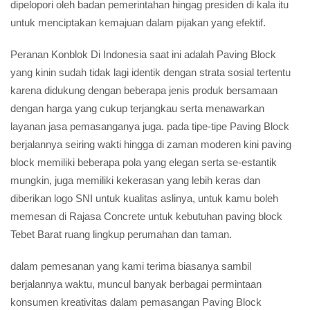
dipelopori oleh badan pemerintahan hingag presiden di kala itu
untuk menciptakan kemajuan dalam pijakan yang efektif.
Peranan Konblok Di Indonesia saat ini adalah Paving Block
yang kinin sudah tidak lagi identik dengan strata sosial tertentu
karena didukung dengan beberapa jenis produk bersamaan
dengan harga yang cukup terjangkau serta menawarkan
layanan jasa pemasanganya juga. pada tipe-tipe Paving Block
berjalannya seiring wakti hingga di zaman moderen kini paving
block memiliki beberapa pola yang elegan serta se-estantik
mungkin, juga memiliki kekerasan yang lebih keras dan
diberikan logo SNI untuk kualitas aslinya, untuk kamu boleh
memesan di Rajasa Concrete untuk kebutuhan paving block
Tebet Barat ruang lingkup perumahan dan taman.
dalam pemesanan yang kami terima biasanya sambil
berjalannya waktu, muncul banyak berbagai permintaan
konsumen kreativitas dalam pemasangan Paving Block