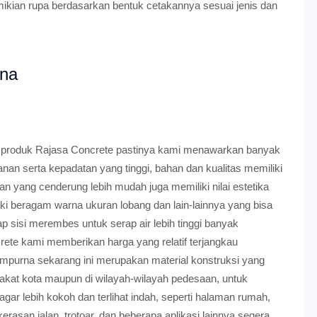
ikian rupa berdasarkan bentuk cetakannya sesuai jenis dan
rna
a produk Rajasa Concrete pastinya kami menawarkan banyak
anan serta kepadatan yang tinggi, bahan dan kualitas memiliki
 yang cenderung lebih mudah juga memiliki nilai estetika
iki beragam warna ukuran lobang dan lain-lainnya yang bisa
ap sisi merembes untuk serap air lebih tinggi banyak
ete kami memberikan harga yang relatif terjangkau
ampurna sekarang ini merupakan material konstruksi yang
akat kota maupun di wilayah-wilayah pedesaan, untuk
gar lebih kokoh dan terlihat indah, seperti halaman rumah,
kerasan jalan, trotoar, dan beberapa aplikasi lainnya segera