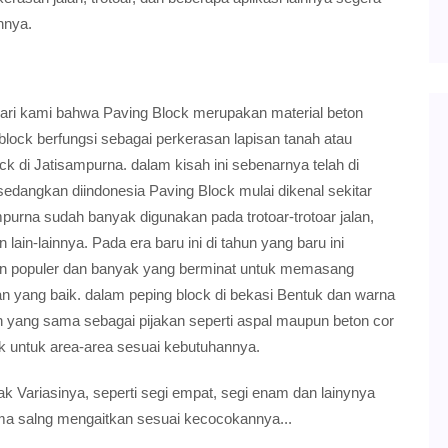
nnya.
dari kami bahwa Paving Block merupakan material beton
 block berfungsi sebagai perkerasan lapisan tanah atau
k di Jatisampurna. dalam kisah ini sebenarnya telah di
 sedangkan diindonesia Paving Block mulai dikenal sekitar
mpurna sudah banyak digunakan pada trotoar-trotoar jalan,
lain-lainnya. Pada era baru ini di tahun yang baru ini
in populer dan banyak yang berminat untuk memasang
n yang baik. dalam peping block di bekasi Bentuk dan warna
 yang sama sebagai pijakan seperti aspal maupun beton cor
k untuk area-area sesuai kebutuhannya.
k Variasinya, seperti segi empat, segi enam dan lainynya
a salng mengaitkan sesuai kecocokannya...