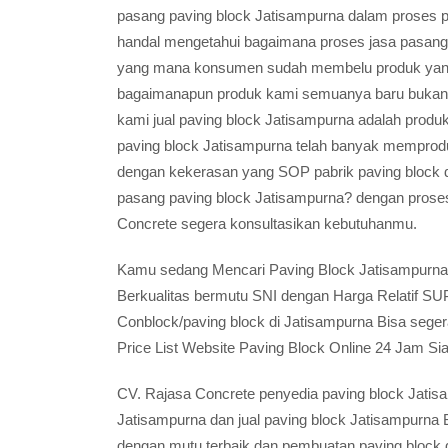
pasang paving block Jatisampurna dalam proses p
handal mengetahui bagaimana proses jasa pasang p
yang mana konsumen sudah membelu produk yang 
bagaimanapun produk kami semuanya baru bukan 
kami jual paving block Jatisampurna adalah produ
paving block Jatisampurna telah banyak memproduks
dengan kekerasan yang SOP pabrik paving block 
pasang paving block Jatisampurna? dengan proses 
Concrete segera konsultasikan kebutuhanmu.
Kamu sedang Mencari Paving Block Jatisampurna B
Berkualitas bermutu SNI dengan Harga Relatif 
Conblock/paving block di Jatisampurna Bisa sege
Price List Website Paving Block Online 24 Jam 
CV. Rajasa Concrete penyedia paving block Jatisa
Jatisampurna dan jual paving block Jatisampurna
dengan mutu terbaik dan pembuatan paving block d