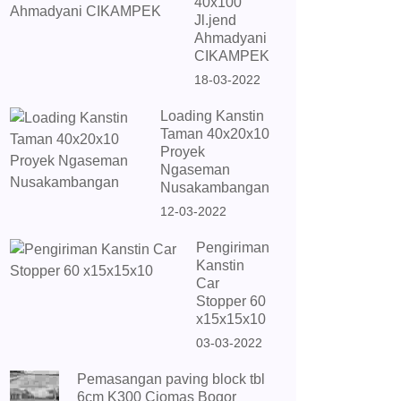
40x100
Jl.jend
Ahmadyani
CIKAMPEK
18-03-2022
Loading Kanstin
Taman 40x20x10
Proyek
Ngaseman
Nusakambangan
12-03-2022
Pengiriman
Kanstin
Car
Stopper 60
x15x15x10
03-03-2022
Pemasangan paving block tbl
6cm K300 Ciomas Bogor