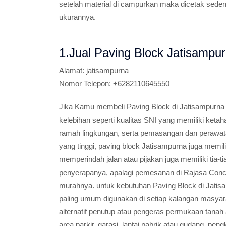
setelah material di campurkan maka dicetak sedem
ukurannya.
1.Jual Paving Block Jatisampu
Alamat:
jatisampurna
Nomor Telepon:
+6282110645550
Jika Kamu membeli Paving Block di Jatisampurn
kelebihan seperti kualitas SNI yang memiliki ketah
ramah lingkungan, serta pemasangan dan perawatan
yang tinggi, paving block Jatisampurna juga memil
memperindah jalan atau pijakan juga memiliki tia-ti
penyerapanya, apalagi pemesanan di Rajasa Concr
murahnya. untuk kebutuhan Paving Block di Jatis
paling umum digunakan di setiap kalangan masyar
alternatif penutup atau pengeras permukaan tanah a
area parkir, garasi, lantai pabrik atau gudang, peng