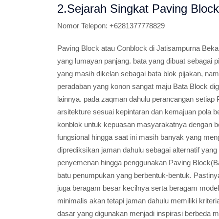
2.Sejarah Singkat Paving Block
Nomor Telepon:
+6281377778829
Paving Block atau Conblock di Jatisampurna Beka
yang lumayan panjang. bata yang dibuat sebagai p
yang masih dikelan sebagai bata blok pijakan, na
peradaban yang konon sangat maju Bata Block d
lainnya. pada zaqman dahulu perancangan setiap P
arsitekture sesuai kepintaran dan kemajuan pola ber
konblok untuk kepuasan masyarakatnya dengan be
fungsional hingga saat ini masih banyak yang me
diprediksikan jaman dahulu sebagai alternatif yang
penyemenan hingga penggunakan Paving Block(Ba
batu penumpukan yang berbentuk-bentuk. Pastinya
juga beragam besar kecilnya serta beragam modelny
minimalis akan tetapi jaman dahulu memiliki krite
dasar yang digunakan menjadi inspirasi berbeda 