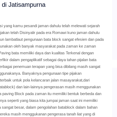
 di Jatisampurna
si yang kamu pesandi jaman dahulu telah melewati sejarah
ijakan telah Disinyalir pada era Romawi kuno jaman dahulu
mun lambatlaut pengunaan bata block sangat efesien dan pada
igunakan oleh banyak masyarakat pada zaman ke zaman
aving bata memiliki daya dan kualitas Terkenal dengan
fikir dalam pengaplikatif sebagai daya tahan pijalan bata
rbagai penemuan terapan yang bisa dibilang masih sangat
nggunakanya. Banyaknya pengunaan tipe pijakan
 terbaik untuk pola kelancaran jalan masayarakat,dari
tablock) dan lain-lainnya pengerasan masih menggunakan
 paving Block pada zaman itu memiliki bentuk berbeda dan
a seperti yang biasa kita jumpai jaman saat ini memiliki
ria sangat besar, dalam pengolahan batablock dalam bahan
mereka masih menggukanan pengerasa tanah liat yang di