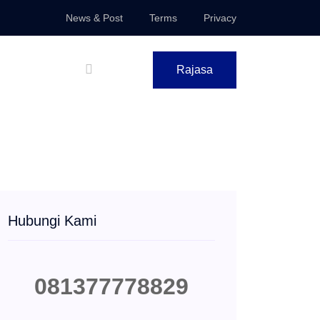
News & Post
Terms
Privacy
Rajasa
Hubungi Kami
081377778829