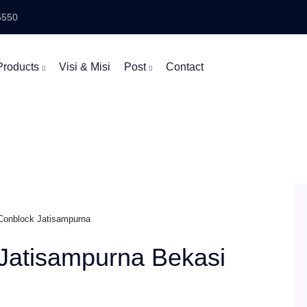
5550
Products
Visi & Misi
Post
Contact
Conblock Jatisampurna
Jatisampurna Bekasi