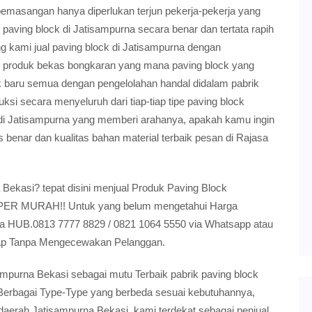
emasangan hanya diperlukan terjun pekerja-pekerja yang
aving block di Jatisampurna secara benar dan tertata rapih
kami jual paving block di Jatisampurna dengan
produk bekas bongkaran yang mana paving block yang
k baru semua dengan pengelolahan handal didalam pabrik
i secara menyeluruh dari tiap-tiap tipe paving block
di Jatisampurna yang memberi arahanya, apakah kamu ingin
benar dan kualitas bahan material terbaik pesan di Rajasa
ekasi? tepat disini menjual Produk Paving Block
SUPER MURAH!! Untuk yang belum mengetahui Harga
ra HUB.0813 7777 8829 / 0821 1064 5550 via Whatsapp atau
Siap Tanpa Mengecewakan Pelanggan.
mpurna Bekasi sebagai mutu Terbaik pabrik paving block
 Berbagai Type-Type yang berbeda sesuai kebutuhannya,
aerah Jatisampurna Bekasi, kami terdekat sebagai penjual