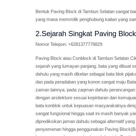
Bentuk Paving Block di Tambun Selatan sangat ban
yang mana memmilik penghubung kaitan yang sam
2.Sejarah Singkat Paving Bloc
Nomor Telepon:
+6281377778829
Paving Block atau Conblock di Tambun Selatan Ci
sejarah yang lumayan panjang. bata yang dibuat s
dahulu yang masih dikelan sebagai bata blok pija
dan pada peradaban yang konon sangat maju Bat
zaman lainnya. pada zaqman dahulu perancangan se
dengan arsitekture sesuai kepintaran dan kemajuan 
bata konblok untuk kepuasan masyarakatnya deng
sangat fungsional hingga saat ini masih banyak 
diprediksikan jaman dahulu sebagai alternatif yang
penyemenan hingga penggunakan Paving Block(Ba