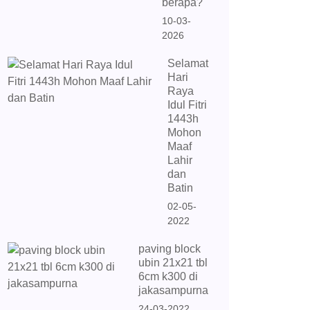
berapa?
10-03-
2026
Selamat
Hari
Raya
Idul Fitri
1443h
Mohon
Maaf
Lahir
dan
Batin
02-05-
2022
paving block
ubin 21x21 tbl
6cm k300 di
jakasampurna
24-03-2022