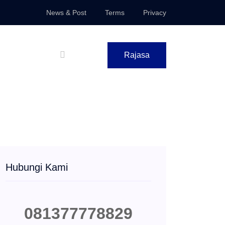
News & Post
Terms
Privacy
Rajasa
Hubungi Kami
081377778829