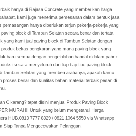
terbaik hanya di Rajasa Concrete yang memberikan harga
ersahabat, kami juga menerima pemesanan dalam bentuk jasa
 pemasangan hanya diperlukan terjun pekerja-pekerja yang
paving block di Tambun Selatan secara benar dan tertata
yang kami jual paving block di Tambun Selatan dengan
produk bekas bongkaran yang mana paving block yang
oduk baru semua dengan pengelolahan handal didalam pabrik
uksi secara menyeluruh dari tiap-tiap tipe paving block
 di Tambun Selatan yang memberi arahanya, apakah kamu
proses benar dan kualitas bahan material terbaik pesan di
mu.
 Cikarang? tepat disini menjual Produk Paving Block
SUPER MURAH!! Untuk yang belum mengetahui Harga
egera HUB.0813 7777 8829 / 0821 1064 5550 via Whatsapp
 Jam Siap Tanpa Mengecewakan Pelanggan.