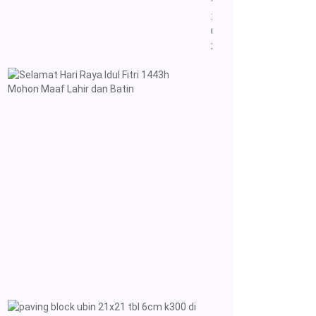
10-
03-
2026
Selamat
Hari
Raya
Idul
Fitri
1443h
Mohon
Maaf
Lahir
dan
Batin
02-
05-
2022