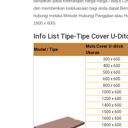
tampilkan pada keterangan harga-harga / biaya Cov
dan memberikan keleluasaan bagi anda dapat Ber
hubungi melalui Metode Hubungi Panggilan atau 
1600 x 600)
Info List Tipe-Tipe Cover U-Ditc
Mutu Cover U-ditch
Model / Tipe
Ukuran
300 x 600
400 x 600
500 x 600
600 x 600
800 x 600
1000 x 600
1200 x 600
1400 x 600
1500 x 600
1600 x 600
1800 x 600