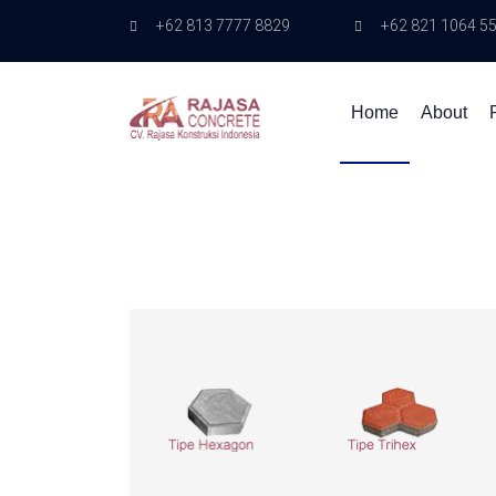
+62 813 7777 8829
+62 821 1064 5
Home
About