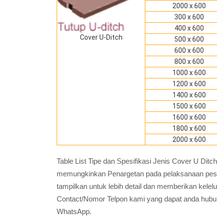
2000 x 600
300 x 600
400 x 600
Cover U-Ditch
500 x 600
600 x 600
800 x 600
1000 x 600
1200 x 600
1400 x 600
1500 x 600
1600 x 600
1800 x 600
2000 x 600
Table List Tipe dan Spesifikasi Jenis Cover U Di
memungkinkan Penargetan pada pelaksanaan pesana
tampilkan untuk lebih detail dan memberikan kele
Contact/Nomor Telpon kami yang dapat anda hubun
WhatsApp.