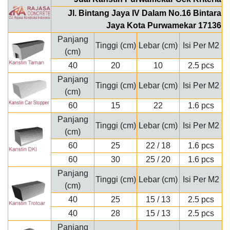
Jl. Bintang Jaya IV Dalam No.16 Bintara
Jaya Kota Purwamekar 17136
Panjang
Tinggi (cm)
Lebar (cm)
Isi Per M2
(cm)
40
20
10
2.5 pcs
Panjang
Tinggi (cm)
Lebar (cm)
Isi Per M2
(cm)
60
15
22
1.6 pcs
Panjang
Tinggi (cm)
Lebar (cm)
Isi Per M2
(cm)
60
25
22 / 18
1.6 pcs
60
30
25 / 20
1.6 pcs
Panjang
Tinggi (cm)
Lebar (cm)
Isi Per M2
(cm)
40
25
15 / 13
2.5 pcs
40
28
15 / 13
2.5 pcs
Panjang