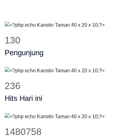
174
Pengunjung
316
Hits Hari ini
1984098