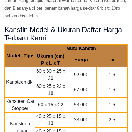
Taman Yang terlapisi Material Warna sesuai Kriteria Kecerahan,
dan Biasanya di beri penambahan harga sekitar 8rb s/d 10rb
bahkan bisa lebih.
Kanstin Model & Ukuran Daftar Harga
Terbaru Kami :
Mutu Kanstin
Model / Tipe
Ukuran (cm)
Harga
Isi
P x L x T
60 x 30 x 25 x
92.000
1.6
20
Kansteen dki
60 x 25 x 22 x
67.000
1.6
18
Kansteen Car
60 x 15 x 22
53.000
1.6
Stopper
40 x 25 x 15 x
33.000
2.5
13
Kansteen
Trotoar
40 x 28 x 15 x