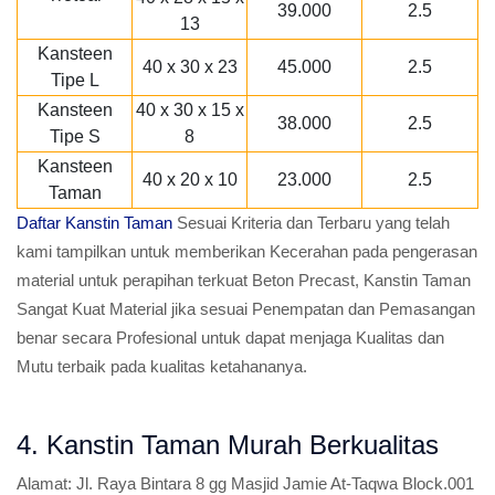
39.000
2.5
13
Kansteen
40 x 30 x 23
45.000
2.5
Tipe L
Kansteen
40 x 30 x 15 x
38.000
2.5
Tipe S
8
Kansteen
40 x 20 x 10
23.000
2.5
Taman
Daftar Kanstin Taman
Sesuai Kriteria dan Terbaru yang telah
kami tampilkan untuk memberikan Kecerahan pada pengerasan
material untuk perapihan terkuat Beton Precast, Kanstin Taman
Sangat Kuat Material jika sesuai Penempatan dan Pemasangan
benar secara Profesional untuk dapat menjaga Kualitas dan
Mutu terbaik pada kualitas ketahananya.
4. Kanstin Taman Murah Berkualitas
Alamat:
Jl. Raya Bintara 8 gg Masjid Jamie At-Taqwa Block.001