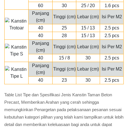
60
30
25 / 20
1.6 pcs
Panjang
Tinggi (cm)
Lebar (cm)
Isi Per M2
(cm)
40
25
15 / 13
2.5 pcs
40
28
15 / 13
2.5 pcs
Panjang
Tinggi (cm)
Lebar (cm)
Isi Per M2
(cm)
40
15 / 8
30
2.5 pcs
Panjang
Tinggi (cm)
Lebar (cm)
Isi Per M2
(cm)
40
23
30
2.5 pcs
Table List Tipe dan Spesifikasi Jenis Kanstin Taman Beton
Precast, Memberikan Arahan yang cerah sehingga
memungkinkan Penargetan pada pelaksanaan pesanan sesuai
kebutuhan kategori pilihan yang telah kami tampilkan untuk lebih
detail dan memberikan keleluasaan bagi anda untuk dapat