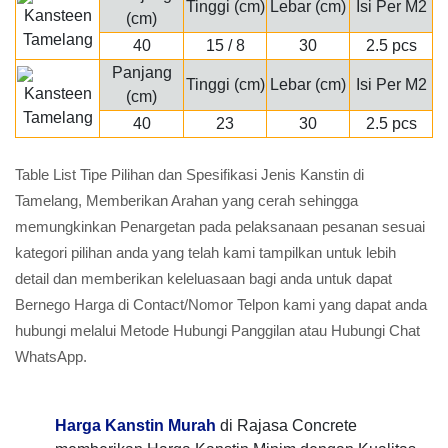
Tinggi (cm)
Lebar (cm)
Isi Per M2
(cm)
40
15 / 8
30
2.5 pcs
Panjang
Tinggi (cm)
Lebar (cm)
Isi Per M2
(cm)
40
23
30
2.5 pcs
Table List Tipe Pilihan dan Spesifikasi Jenis Kanstin di
Tamelang, Memberikan Arahan yang cerah sehingga
memungkinkan Penargetan pada pelaksanaan pesanan sesuai
kategori pilihan anda yang telah kami tampilkan untuk lebih
detail dan memberikan keleluasaan bagi anda untuk dapat
Bernego Harga di Contact/Nomor Telpon kami yang dapat anda
hubungi melalui Metode Hubungi Panggilan atau Hubungi Chat
WhatsApp.
Harga Kanstin Murah
di Rajasa Concrete