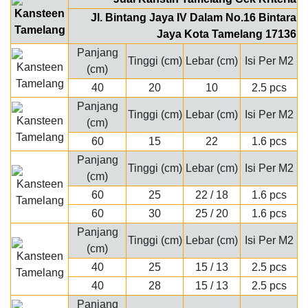
Jl. Bintang Jaya IV Dalam No.16 Bintara
Jaya Kota Tamelang 17136
Panjang
Tinggi (cm)
Lebar (cm)
Isi Per M2
(cm)
40
20
10
2.5 pcs
Panjang
Tinggi (cm)
Lebar (cm)
Isi Per M2
(cm)
60
15
22
1.6 pcs
Panjang
Tinggi (cm)
Lebar (cm)
Isi Per M2
(cm)
60
25
22 / 18
1.6 pcs
60
30
25 / 20
1.6 pcs
Panjang
Tinggi (cm)
Lebar (cm)
Isi Per M2
(cm)
40
25
15 / 13
2.5 pcs
40
28
15 / 13
2.5 pcs
Panjang