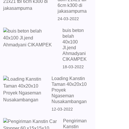
6cm k300 di
jakasampurna
24-03-2022
buis beton
belah
40x100
Jl.jend
Ahmadyani
CIKAMPEK
18-03-2022
Loading Kanstin
Taman 40x20x10
Proyek
Ngaseman
Nusakambangan
12-03-2022
Pengiriman
Kanstin