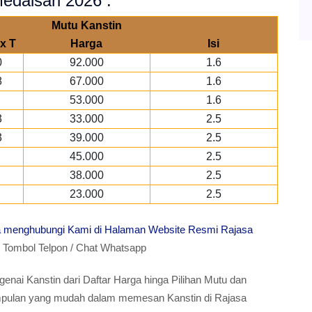
edalsari 2026 :
Mutu Kanstin
x T
Harga
Isi
0
92.000
1.6
8
67.000
1.6
53.000
1.6
3
33.000
2.5
3
39.000
2.5
45.000
2.5
38.000
2.5
23.000
2.5
ra menghubungi Kami di Halaman Website Resmi Rajasa
ombol Telpon / Chat Whatsapp
enai Kanstin dari Daftar Harga hinga Pilihan Mutu dan
simpulan yang mudah dalam memesan Kanstin di Rajasa