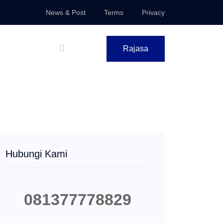
News & Post
Terms
Privacy
Rajasa
Hubungi Kami
081377778829