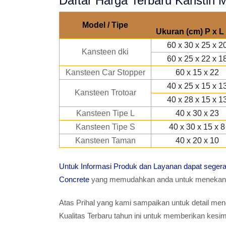
Daftar Harga Terbaru Kanstin M
Model / Tipe
Ukuran (cm) P x L 
60 x 30 x 25 x 2
Kansteen dki
60 x 25 x 22 x 1
Kansteen Car Stopper
60 x 15 x 22
40 x 25 x 15 x 1
Kansteen Trotoar
40 x 28 x 15 x 1
Kansteen Tipe L
40 x 30 x 23
Kansteen Tipe S
40 x 30 x 15 x 8
Kansteen Taman
40 x 20 x 10
Untuk Informasi Produk dan Layanan dapat sege
Concrete
yang memudahkan anda untuk menekan T
Atas Prihal yang kami sampaikan untuk detail meng
Kualitas Terbaru tahun ini untuk memberikan ke