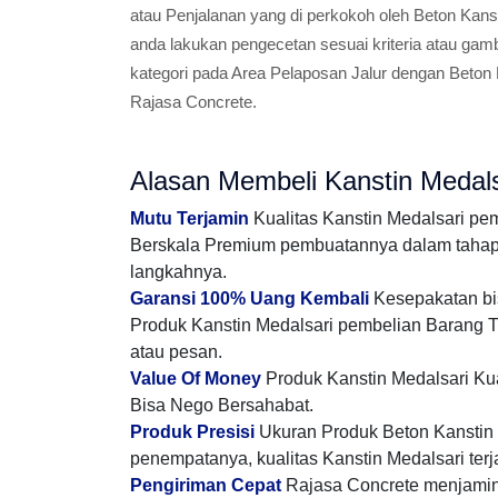
atau Penjalanan yang di perkokoh oleh Beton Kanst
anda lakukan pengecetan sesuai kriteria atau ga
kategori pada Area Pelaposan Jalur dengan Beton K
Rajasa Concrete.
Alasan Membeli Kanstin Medals
Mutu Terjamin
Kualitas Kanstin Medalsari pe
Berskala Premium pembuatannya dalam tahap m
langkahnya.
Garansi 100% Uang Kembali
Kesepakatan bis
Produk Kanstin Medalsari pembelian Barang T
atau pesan.
Value Of Money
Produk Kanstin Medalsari Kua
Bisa Nego Bersahabat.
Produk Presisi
Ukuran Produk Beton Kanstin m
penempatanya, kualitas Kanstin Medalsari terj
Pengiriman Cepat
Rajasa Concrete menjamin