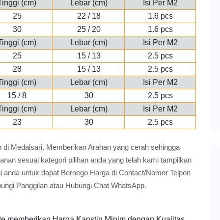
Tinggi (cm)
Lebar (cm)
Isi Per M2
25
22 / 18
1.6 pcs
30
25 / 20
1.6 pcs
Tinggi (cm)
Lebar (cm)
Isi Per M2
25
15 / 13
2.5 pcs
28
15 / 13
2.5 pcs
Tinggi (cm)
Lebar (cm)
Isi Per M2
15 / 8
30
2.5 pcs
Tinggi (cm)
Lebar (cm)
Isi Per M2
23
30
2.5 pcs
stin di Medalsari, Memberikan Arahan yang cerah sehingga
n sesuai kategori pilihan anda yang telah kami tampilkan
gi anda untuk dapat Bernego Harga di Contact/Nomor Telpon
bungi Panggilan atau Hubungi Chat WhatsApp.
te memberikan Harga Kanstin Minim dengan Kualitas