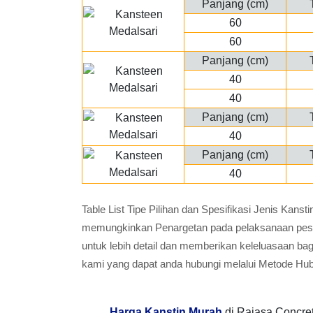
Panjang (cm)
60
60
Panjang (cm)
40
40
Panjang (cm)
40
Panjang (cm)
40
Table List Tipe Pilihan dan Spesifikasi Jenis Kan
memungkinkan Penargetan pada pelaksanaan pesana
untuk lebih detail dan memberikan keleluasaan ba
kami yang dapat anda hubungi melalui Metode Hu
Harga Kanstin Murah
di Rajasa Concre