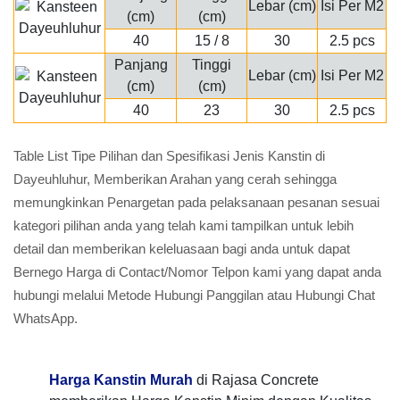
Lebar (cm)
Isi Per M2
(cm)
(cm)
40
15 / 8
30
2.5 pcs
Panjang
Tinggi
Lebar (cm)
Isi Per M2
(cm)
(cm)
40
23
30
2.5 pcs
Table List Tipe Pilihan dan Spesifikasi Jenis Kanstin di
Dayeuhluhur, Memberikan Arahan yang cerah sehingga
memungkinkan Penargetan pada pelaksanaan pesanan sesuai
kategori pilihan anda yang telah kami tampilkan untuk lebih
detail dan memberikan keleluasaan bagi anda untuk dapat
Bernego Harga di Contact/Nomor Telpon kami yang dapat anda
hubungi melalui Metode Hubungi Panggilan atau Hubungi Chat
WhatsApp.
Harga Kanstin Murah
di Rajasa Concrete