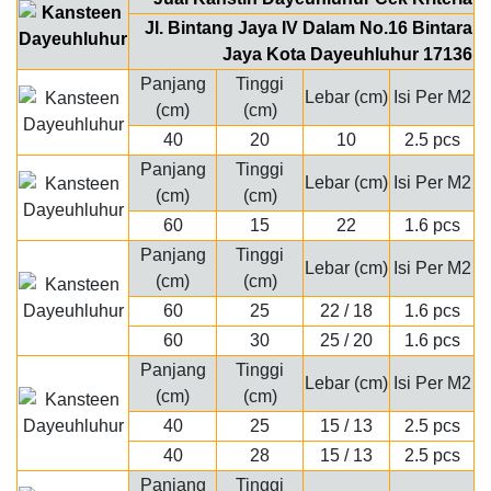
Jl. Bintang Jaya IV Dalam No.16 Bintara
Jaya Kota Dayeuhluhur 17136
Panjang
Tinggi
Lebar (cm)
Isi Per M2
(cm)
(cm)
40
20
10
2.5 pcs
Panjang
Tinggi
Lebar (cm)
Isi Per M2
(cm)
(cm)
60
15
22
1.6 pcs
Panjang
Tinggi
Lebar (cm)
Isi Per M2
(cm)
(cm)
60
25
22 / 18
1.6 pcs
60
30
25 / 20
1.6 pcs
Panjang
Tinggi
Lebar (cm)
Isi Per M2
(cm)
(cm)
40
25
15 / 13
2.5 pcs
40
28
15 / 13
2.5 pcs
Panjang
Tinggi