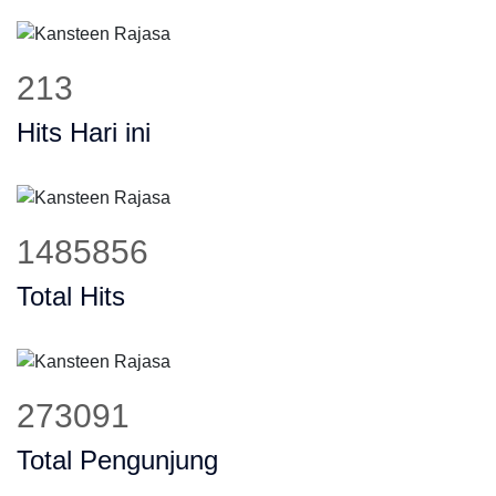
259
Hits Hari ini
1807597
Total Hits
333538
Total Pengunjung