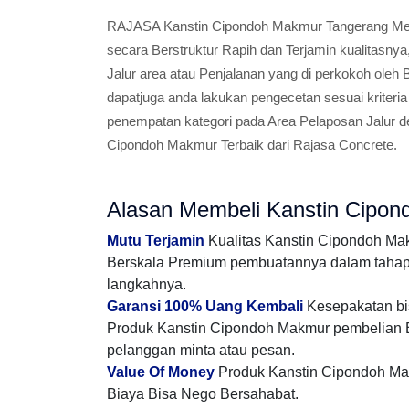
RAJASA Kanstin Cipondoh Makmur Tangerang Menju
secara Berstruktur Rapih dan Terjamin kualitasny
Jalur area atau Penjalanan yang di perkokoh oleh 
dapatjuga anda lakukan pengecetan sesuai kriteri
penempatan kategori pada Area Pelaposan Jalur 
Cipondoh Makmur Terbaik dari Rajasa Concrete.
Alasan Membeli Kanstin Cipon
Mutu Terjamin
Kualitas Kanstin Cipondoh Ma
Berskala Premium pembuatannya dalam tahap m
langkahnya.
Garansi 100% Uang Kembali
Kesepakatan bis
Produk Kanstin Cipondoh Makmur pembelian B
pelanggan minta atau pesan.
Value Of Money
Produk Kanstin Cipondoh Mak
Biaya Bisa Nego Bersahabat.