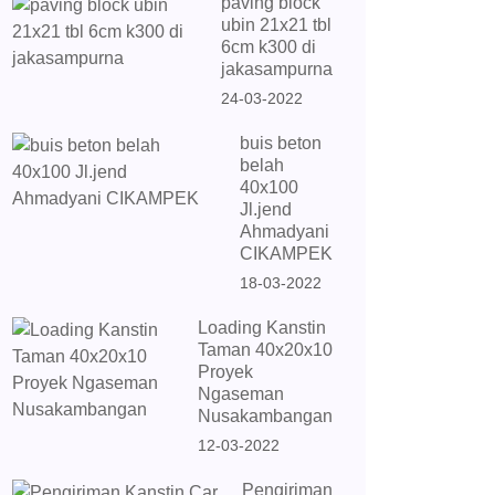
paving block
ubin 21x21 tbl
6cm k300 di
jakasampurna
24-03-2022
buis beton
belah
40x100
Jl.jend
Ahmadyani
CIKAMPEK
18-03-2022
Loading Kanstin
Taman 40x20x10
Proyek
Ngaseman
Nusakambangan
12-03-2022
Pengiriman