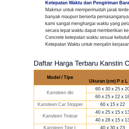
Ketepatan Waktu dan Pengiriman Bar
Makmur untuk mempermudah jarak terd
banyak maupun berserta pemasanganya,
kami sangat menghargai waktu yang pe
secara tepat waktu dapat memberikan ke
Concrete ketepatan waktu sesuai kebutu
Ketepatan Waktu untuk menjalin kerjasama
Daftar Harga Terbaru Kanstin 
Model / Tipe
Ukuran (cm) P x L 
60 x 30 x 25 x 2
Kansteen dki
60 x 25 x 22 x 1
Kansteen Car Stopper
60 x 15 x 22
40 x 25 x 15 x 1
Kansteen Trotoar
40 x 28 x 15 x 1
Kansteen Tipe L
40 x 30 x 23