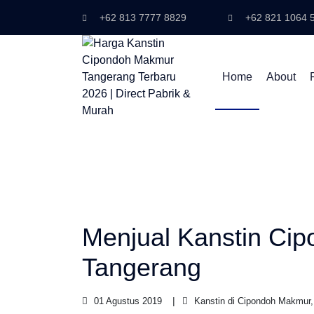
+62 813 7777 8829
+62 821 1064 
Home
About
Menjual Kanstin Ci
Tangerang
01 Agustus 2019
Kanstin di Cipondoh Makmur