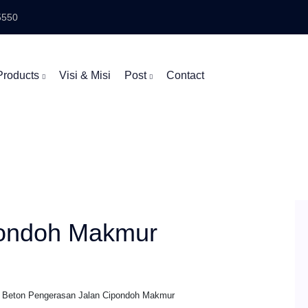
5550
Products
Visi & Misi
Post
Contact
pondoh Makmur
, Beton Pengerasan Jalan Cipondoh Makmur