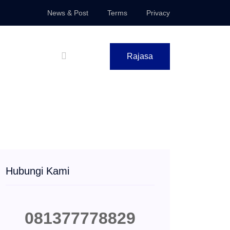
News & Post
Terms
Privacy
Rajasa
Hubungi Kami
081377778829