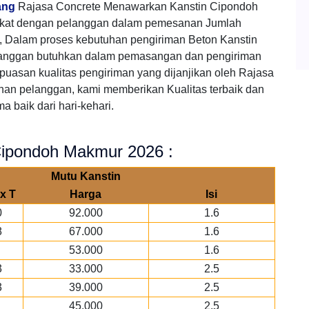
ang
Rajasa Concrete Menawarkan Kanstin Cipondoh
ekat dengan pelanggan dalam pemesanan Jumlah
 Dalam proses kebutuhan pengiriman Beton Kanstin
langgan butuhkan dalam pemasangan dan pengiriman
puasan kualitas pengiriman yang dijanjikan oleh Rajasa
han pelanggan, kami memberikan Kualitas terbaik dan
 baik dari hari-kehari.
Cipondoh Makmur 2026 :
Mutu Kanstin
x T
Harga
Isi
0
92.000
1.6
8
67.000
1.6
53.000
1.6
3
33.000
2.5
3
39.000
2.5
45.000
2.5