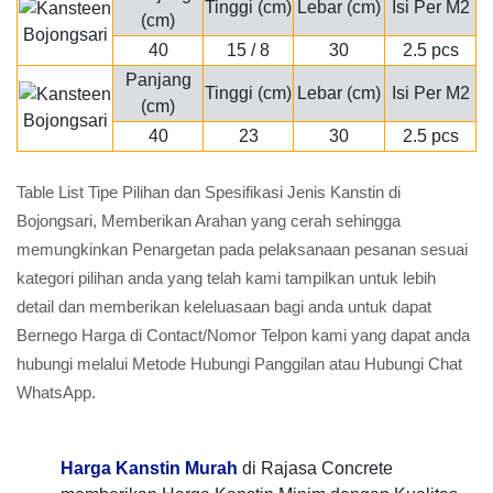
Tinggi (cm)
Lebar (cm)
Isi Per M2
(cm)
40
15 / 8
30
2.5 pcs
Panjang
Tinggi (cm)
Lebar (cm)
Isi Per M2
(cm)
40
23
30
2.5 pcs
Table List Tipe Pilihan dan Spesifikasi Jenis Kanstin di
Bojongsari, Memberikan Arahan yang cerah sehingga
memungkinkan Penargetan pada pelaksanaan pesanan sesuai
kategori pilihan anda yang telah kami tampilkan untuk lebih
detail dan memberikan keleluasaan bagi anda untuk dapat
Bernego Harga di Contact/Nomor Telpon kami yang dapat anda
hubungi melalui Metode Hubungi Panggilan atau Hubungi Chat
WhatsApp.
Harga Kanstin Murah
di Rajasa Concrete