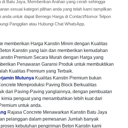
stin di Batu Jaya, Memberikan Arahan yang cerah sehingga
n sesuai kategori pilihan anda yang telah kami tampilkan
gi anda untuk dapat Bernego Harga di Contact/Nomor Telpon
bungi Panggilan atau Hubungi Chat WhatsApp.
te memberikan Harga Kanstin Minim dengan Kualitas
i Beton Kanstin yang lain dan memberikan kemudahan
anstin Premium Secara Murah dengan Harga yang
mberikan Penawaran Garansi Produk untuk membuktikan
alah Kualitas Premium yang Terbaik.
Terjamin Mutunya
Kualitas Kanstin Premium bukan
oncrete Memproduksi Paving Block Berkualitas
aik dari Paving-Paving yanglainnya, dengan pembuatan
h kimia penguat yang menambahkan lebih kuat dari
 Premium untuk anda.
ang
Rajasa Concrete Menawarkan Kanstin Batu Jaya
gan pelanggan dalam pemesanan Jumlah banyak
proses kebutuhan pengiriman Beton Kanstin kami