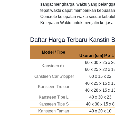
sangat menghargai waktu yang pelangg
tepat waktu dapat memberikan kepuasan 
Concrete ketepatan waktu sesuai kebutu
Ketepatan Waktu untuk menjalin kerjasama
Daftar Harga Terbaru Kanstin B
Model / Tipe
Ukuran (cm) P x L 
60 x 30 x 25 x 2
Kansteen dki
60 x 25 x 22 x 1
Kansteen Car Stopper
60 x 15 x 22
40 x 25 x 15 x 1
Kansteen Trotoar
40 x 28 x 15 x 1
Kansteen Tipe L
40 x 30 x 23
Kansteen Tipe S
40 x 30 x 15 x 8
Kansteen Taman
40 x 20 x 10