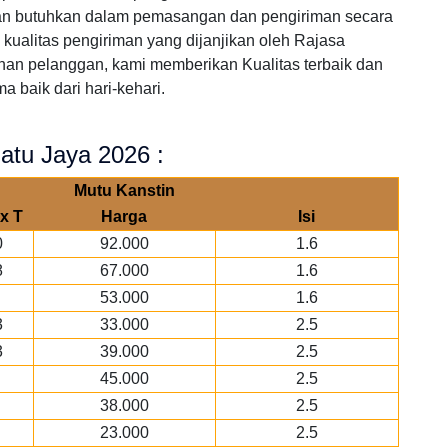
an butuhkan dalam pemasangan dan pengiriman secara
kualitas pengiriman yang dijanjikan oleh Rajasa
han pelanggan, kami memberikan Kualitas terbaik dan
 baik dari hari-kehari.
atu Jaya 2026 :
Mutu Kanstin
x T
Harga
Isi
0
92.000
1.6
8
67.000
1.6
53.000
1.6
3
33.000
2.5
3
39.000
2.5
45.000
2.5
38.000
2.5
23.000
2.5