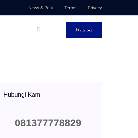
News & Post
Terms
Privacy
Rajasa
Hubungi Kami
081377778829