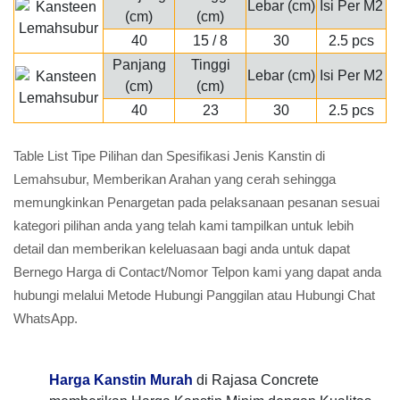
Lebar (cm)
Isi Per M2
(cm)
(cm)
40
15 / 8
30
2.5 pcs
Panjang
Tinggi
Lebar (cm)
Isi Per M2
(cm)
(cm)
40
23
30
2.5 pcs
Table List Tipe Pilihan dan Spesifikasi Jenis Kanstin di
Lemahsubur, Memberikan Arahan yang cerah sehingga
memungkinkan Penargetan pada pelaksanaan pesanan sesuai
kategori pilihan anda yang telah kami tampilkan untuk lebih
detail dan memberikan keleluasaan bagi anda untuk dapat
Bernego Harga di Contact/Nomor Telpon kami yang dapat anda
hubungi melalui Metode Hubungi Panggilan atau Hubungi Chat
WhatsApp.
Harga Kanstin Murah
di Rajasa Concrete