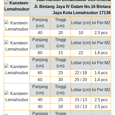
Jl. Bintang Jaya IV Dalam No.16 Bintara
Jaya Kota Lemahsubur 17136
Panjang
Tinggi
Lebar (cm)
Isi Per M2
(cm)
(cm)
40
20
10
2.5 pcs
Panjang
Tinggi
Lebar (cm)
Isi Per M2
(cm)
(cm)
60
15
22
1.6 pcs
Panjang
Tinggi
Lebar (cm)
Isi Per M2
(cm)
(cm)
60
25
22 / 18
1.6 pcs
60
30
25 / 20
1.6 pcs
Panjang
Tinggi
Lebar (cm)
Isi Per M2
(cm)
(cm)
40
25
15 / 13
2.5 pcs
40
28
15 / 13
2.5 pcs
Panjang
Tinggi