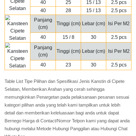
40
25
15 / 13
2.5 pcs
40
28
15 / 13
2.5 pcs
Panjang
Tinggi (cm)
Lebar (cm)
Isi Per M2
(cm)
40
15 / 8
30
2.5 pcs
Panjang
Tinggi (cm)
Lebar (cm)
Isi Per M2
(cm)
40
23
30
2.5 pcs
Table List Tipe Pilihan dan Spesifikasi Jenis Kanstin di Cipete
Selatan, Memberikan Arahan yang cerah sehingga
memungkinkan Penargetan pada pelaksanaan pesanan sesuai
kategori pilihan anda yang telah kami tampilkan untuk lebih
detail dan memberikan keleluasaan bagi anda untuk dapat
Bernego Harga di Contact/Nomor Telpon kami yang dapat anda
hubungi melalui Metode Hubungi Panggilan atau Hubungi Chat