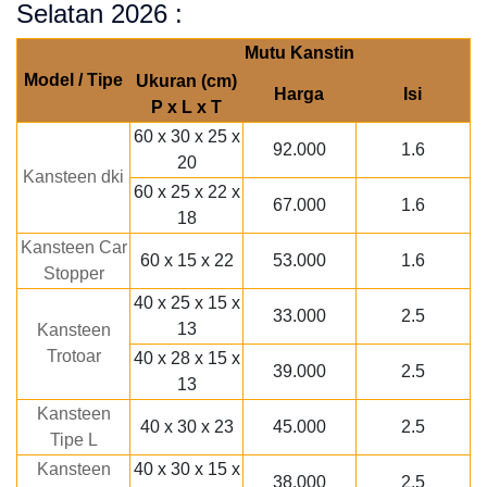
Selatan 2026 :
Mutu Kanstin
Model / Tipe
Ukuran (cm)
Harga
Isi
P x L x T
60 x 30 x 25 x
92.000
1.6
20
Kansteen dki
60 x 25 x 22 x
67.000
1.6
18
Kansteen Car
60 x 15 x 22
53.000
1.6
Stopper
40 x 25 x 15 x
33.000
2.5
13
Kansteen
Trotoar
40 x 28 x 15 x
39.000
2.5
13
Kansteen
40 x 30 x 23
45.000
2.5
Tipe L
Kansteen
40 x 30 x 15 x
38.000
2.5