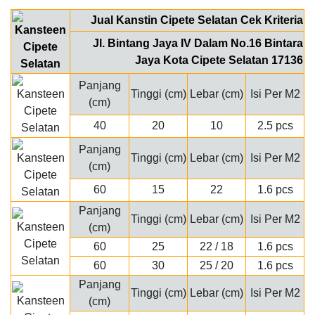
Jual Kanstin Cipete Selatan Cek Kriteria
Jl. Bintang Jaya IV Dalam No.16 Bintara
Jaya Kota Cipete Selatan 17136
Panjang
Tinggi (cm)
Lebar (cm)
Isi Per M2
(cm)
40
20
10
2.5 pcs
Panjang
Tinggi (cm)
Lebar (cm)
Isi Per M2
(cm)
60
15
22
1.6 pcs
Panjang
Tinggi (cm)
Lebar (cm)
Isi Per M2
(cm)
60
25
22 / 18
1.6 pcs
60
30
25 / 20
1.6 pcs
Panjang
Tinggi (cm)
Lebar (cm)
Isi Per M2
(cm)