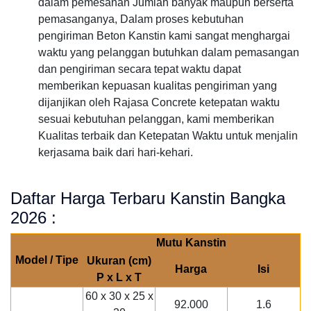
dalam pemesanan Jumlah banyak maupun berserta
pemasanganya, Dalam proses kebutuhan
pengiriman Beton Kanstin kami sangat menghargai
waktu yang pelanggan butuhkan dalam pemasangan
dan pengiriman secara tepat waktu dapat
memberikan kepuasan kualitas pengiriman yang
dijanjikan oleh Rajasa Concrete ketepatan waktu
sesuai kebutuhan pelanggan, kami memberikan
Kualitas terbaik dan Ketepatan Waktu untuk menjalin
kerjasama baik dari hari-kehari.
Daftar Harga Terbaru Kanstin Bangka
2026 :
Mutu Kanstin
Model / Tipe
Ukuran (cm)
Harga
Isi
P x L x T
60 x 30 x 25 x
92.000
1.6