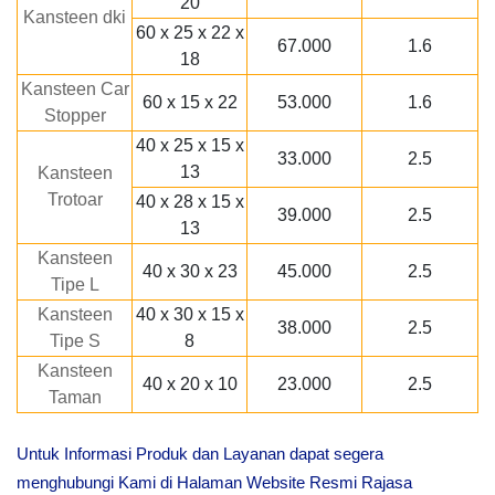
20
Kansteen dki
60 x 25 x 22 x
67.000
1.6
18
Kansteen Car
60 x 15 x 22
53.000
1.6
Stopper
40 x 25 x 15 x
33.000
2.5
13
Kansteen
Trotoar
40 x 28 x 15 x
39.000
2.5
13
Kansteen
40 x 30 x 23
45.000
2.5
Tipe L
Kansteen
40 x 30 x 15 x
38.000
2.5
Tipe S
8
Kansteen
40 x 20 x 10
23.000
2.5
Taman
Untuk Informasi Produk dan Layanan dapat segera
menghubungi Kami di Halaman Website Resmi Rajasa