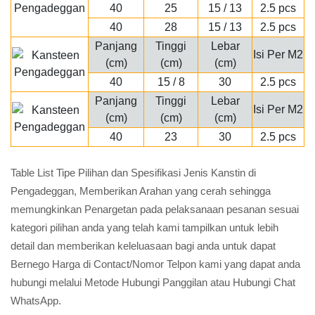
40
25
15 / 13
2.5 pcs
40
28
15 / 13
2.5 pcs
Panjang
Tinggi
Lebar
Isi Per M2
(cm)
(cm)
(cm)
40
15 / 8
30
2.5 pcs
Panjang
Tinggi
Lebar
Isi Per M2
(cm)
(cm)
(cm)
40
23
30
2.5 pcs
Table List Tipe Pilihan dan Spesifikasi Jenis Kanstin di
Pengadeggan, Memberikan Arahan yang cerah sehingga
memungkinkan Penargetan pada pelaksanaan pesanan sesuai
kategori pilihan anda yang telah kami tampilkan untuk lebih
detail dan memberikan keleluasaan bagi anda untuk dapat
Bernego Harga di Contact/Nomor Telpon kami yang dapat anda
hubungi melalui Metode Hubungi Panggilan atau Hubungi Chat
WhatsApp.