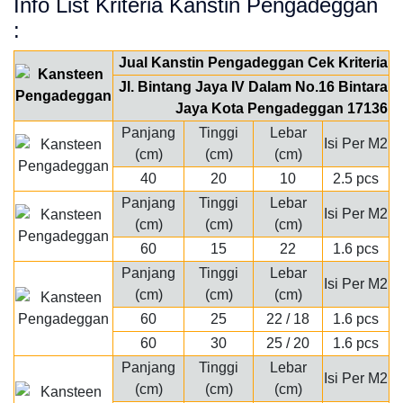
Info List Kriteria Kanstin Pengadeggan
:
Jual Kanstin Pengadeggan Cek Kriteria
Jl. Bintang Jaya IV Dalam No.16 Bintara
Jaya Kota Pengadeggan 17136
Panjang
Tinggi
Lebar
Isi Per M2
(cm)
(cm)
(cm)
40
20
10
2.5 pcs
Panjang
Tinggi
Lebar
Isi Per M2
(cm)
(cm)
(cm)
60
15
22
1.6 pcs
Panjang
Tinggi
Lebar
Isi Per M2
(cm)
(cm)
(cm)
60
25
22 / 18
1.6 pcs
60
30
25 / 20
1.6 pcs
Panjang
Tinggi
Lebar
Isi Per M2
(cm)
(cm)
(cm)