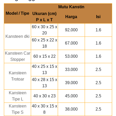
Mutu Kanstin
Model / Tipe
Ukuran (cm)
Harga
Isi
P x L x T
60 x 30 x 25 x
92.000
1.6
20
Kansteen dki
60 x 25 x 22 x
67.000
1.6
18
Kansteen Car
60 x 15 x 22
53.000
1.6
Stopper
40 x 25 x 15 x
33.000
2.5
13
Kansteen
Trotoar
40 x 28 x 15 x
39.000
2.5
13
Kansteen
40 x 30 x 23
45.000
2.5
Tipe L
Kansteen
40 x 30 x 15 x
38.000
2.5
Tipe S
8