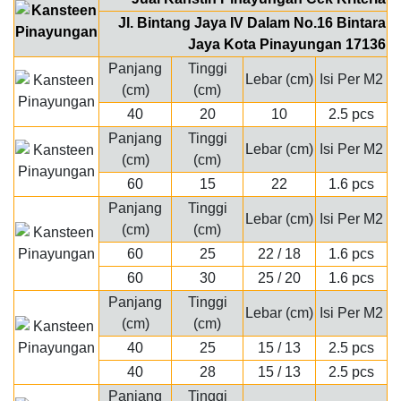
Jl. Bintang Jaya IV Dalam No.16 Bintara
Jaya Kota Pinayungan 17136
Panjang
Tinggi
Lebar (cm)
Isi Per M2
(cm)
(cm)
40
20
10
2.5 pcs
Panjang
Tinggi
Lebar (cm)
Isi Per M2
(cm)
(cm)
60
15
22
1.6 pcs
Panjang
Tinggi
Lebar (cm)
Isi Per M2
(cm)
(cm)
60
25
22 / 18
1.6 pcs
60
30
25 / 20
1.6 pcs
Panjang
Tinggi
Lebar (cm)
Isi Per M2
(cm)
(cm)
40
25
15 / 13
2.5 pcs
40
28
15 / 13
2.5 pcs
Panjang
Tinggi