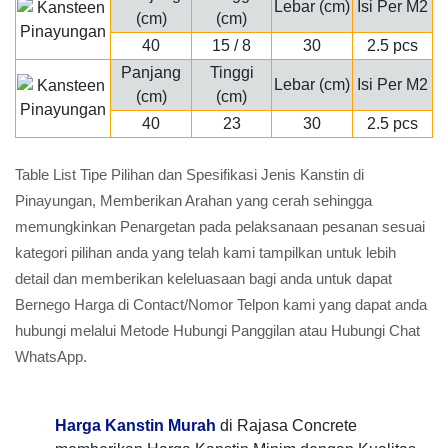
Lebar (cm)
Isi Per M2
(cm)
(cm)
40
15 / 8
30
2.5 pcs
Panjang
Tinggi
Lebar (cm)
Isi Per M2
(cm)
(cm)
40
23
30
2.5 pcs
Table List Tipe Pilihan dan Spesifikasi Jenis Kanstin di
Pinayungan, Memberikan Arahan yang cerah sehingga
memungkinkan Penargetan pada pelaksanaan pesanan sesuai
kategori pilihan anda yang telah kami tampilkan untuk lebih
detail dan memberikan keleluasaan bagi anda untuk dapat
Bernego Harga di Contact/Nomor Telpon kami yang dapat anda
hubungi melalui Metode Hubungi Panggilan atau Hubungi Chat
WhatsApp.
Harga Kanstin Murah
di Rajasa Concrete