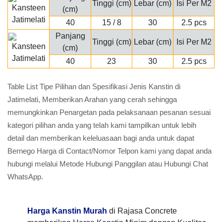
Tinggi (cm)
Lebar (cm)
Isi Per M2
(cm)
40
15 / 8
30
2.5 pcs
Panjang
Tinggi (cm)
Lebar (cm)
Isi Per M2
(cm)
40
23
30
2.5 pcs
Table List Tipe Pilihan dan Spesifikasi Jenis Kanstin di
Jatimelati, Memberikan Arahan yang cerah sehingga
memungkinkan Penargetan pada pelaksanaan pesanan sesuai
kategori pilihan anda yang telah kami tampilkan untuk lebih
detail dan memberikan keleluasaan bagi anda untuk dapat
Bernego Harga di Contact/Nomor Telpon kami yang dapat anda
hubungi melalui Metode Hubungi Panggilan atau Hubungi Chat
WhatsApp.
Harga Kanstin Murah
di Rajasa Concrete