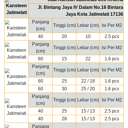
Jl. Bintang Jaya IV Dalam No.16 Bintara
Jaya Kota Jatimelati 17136
Panjang
Tinggi (cm)
Lebar (cm)
Isi Per M2
(cm)
40
20
10
2.5 pcs
Panjang
Tinggi (cm)
Lebar (cm)
Isi Per M2
(cm)
60
15
22
1.6 pcs
Panjang
Tinggi (cm)
Lebar (cm)
Isi Per M2
(cm)
60
25
22 / 18
1.6 pcs
60
30
25 / 20
1.6 pcs
Panjang
Tinggi (cm)
Lebar (cm)
Isi Per M2
(cm)
40
25
15 / 13
2.5 pcs
40
28
15 / 13
2.5 pcs
Panjang