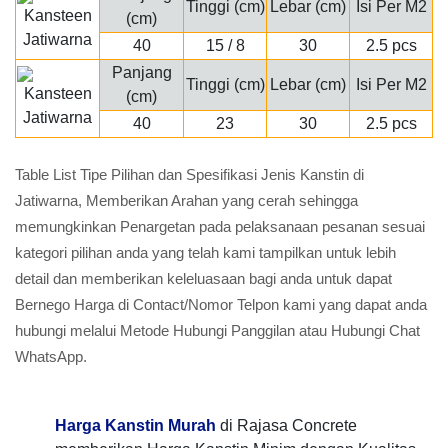
Tinggi (cm)
Lebar (cm)
Isi Per M2
(cm)
40
15 / 8
30
2.5 pcs
Panjang
Tinggi (cm)
Lebar (cm)
Isi Per M2
(cm)
40
23
30
2.5 pcs
Table List Tipe Pilihan dan Spesifikasi Jenis Kanstin di
Jatiwarna, Memberikan Arahan yang cerah sehingga
memungkinkan Penargetan pada pelaksanaan pesanan sesuai
kategori pilihan anda yang telah kami tampilkan untuk lebih
detail dan memberikan keleluasaan bagi anda untuk dapat
Bernego Harga di Contact/Nomor Telpon kami yang dapat anda
hubungi melalui Metode Hubungi Panggilan atau Hubungi Chat
WhatsApp.
Harga Kanstin Murah
di Rajasa Concrete