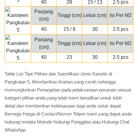
40
28
15 / 13
2.5 pcs
Panjang
Tinggi (cm)
Lebar (cm)
Isi Per M2
(cm)
40
15 / 8
30
2.5 pcs
Panjang
Tinggi (cm)
Lebar (cm)
Isi Per M2
(cm)
40
23
30
2.5 pcs
Table List Tipe Pilihan dan Spesifikasi Jenis Kanstin di
Pangkalan 5, Memberikan Arahan yang cerah sehingga
memungkinkan Penargetan pada pelaksanaan pesanan sesuai
kategori pilihan anda yang telah kami tampilkan untuk lebih
detail dan memberikan keleluasaan bagi anda untuk dapat
Bernego Harga di Contact/Nomor Telpon kami yang dapat anda
hubungi melalui Metode Hubungi Panggilan atau Hubungi Chat
WhatsApp.