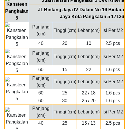
Jual Kanstin Pangkalan 5 Cek Kriteria
Jl. Bintang Jaya IV Dalam No.16 Bintara
Jaya Kota Pangkalan 5 17136
Panjang
Tinggi (cm)
Lebar (cm)
Isi Per M2
(cm)
40
20
10
2.5 pcs
Panjang
Tinggi (cm)
Lebar (cm)
Isi Per M2
(cm)
60
15
22
1.6 pcs
Panjang
Tinggi (cm)
Lebar (cm)
Isi Per M2
(cm)
60
25
22 / 18
1.6 pcs
60
30
25 / 20
1.6 pcs
Panjang
Tinggi (cm)
Lebar (cm)
Isi Per M2
(cm)
40
25
15 / 13
2.5 pcs