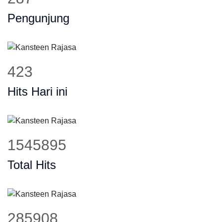
Pengunjung
534
Hits Hari ini
1949936
Total Hits
360634