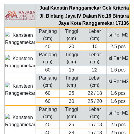
Jual Kanstin Ranggamekar Cek Kriteria
Jl. Bintang Jaya IV Dalam No.16 Bintara
Jaya Kota Ranggamekar 17136
Panjang
Tinggi
Lebar
Isi Per M2
(cm)
(cm)
(cm)
40
20
10
2.5 pcs
Panjang
Tinggi
Lebar
Isi Per M2
(cm)
(cm)
(cm)
60
15
22
1.6 pcs
Panjang
Tinggi
Lebar
Isi Per M2
(cm)
(cm)
(cm)
60
25
22 / 18
1.6 pcs
60
30
25 / 20
1.6 pcs
Panjang
Tinggi
Lebar
Isi Per M2
(cm)
(cm)
(cm)
40
25
15 / 13
2.5 pcs
40
28
15 / 13
2.5 pcs