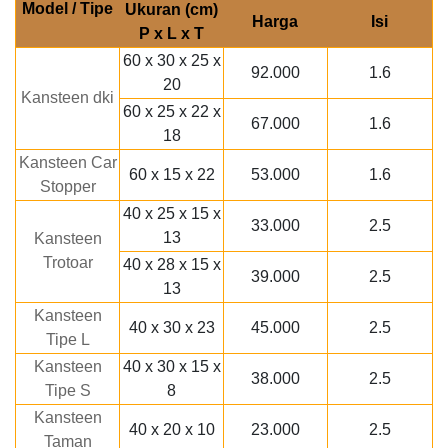
Model / Tipe
Ukuran (cm)
Harga
Isi
P x L x T
60 x 30 x 25 x
92.000
1.6
20
Kansteen dki
60 x 25 x 22 x
67.000
1.6
18
Kansteen Car
60 x 15 x 22
53.000
1.6
Stopper
40 x 25 x 15 x
33.000
2.5
13
Kansteen
Trotoar
40 x 28 x 15 x
39.000
2.5
13
Kansteen
40 x 30 x 23
45.000
2.5
Tipe L
Kansteen
40 x 30 x 15 x
38.000
2.5
Tipe S
8
Kansteen
40 x 20 x 10
23.000
2.5
Taman