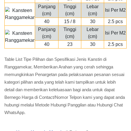
Panjang
Tinggi
Lebar
Isi Per M2
(cm)
(cm)
(cm)
40
15 / 8
30
2.5 pcs
Panjang
Tinggi
Lebar
Isi Per M2
(cm)
(cm)
(cm)
40
23
30
2.5 pcs
Table List Tipe Pilihan dan Spesifikasi Jenis Kanstin di
Ranggamekar, Memberikan Arahan yang cerah sehingga
memungkinkan Penargetan pada pelaksanaan pesanan sesuai
kategori pilihan anda yang telah kami tampilkan untuk lebih
detail dan memberikan keleluasaan bagi anda untuk dapat
Bernego Harga di Contact/Nomor Telpon kami yang dapat anda
hubungi melalui Metode Hubungi Panggilan atau Hubungi Chat
WhatsApp.