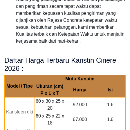
dan pengiriman secara tepat waktu dapat
memberikan kepuasan kualitas pengiriman yang
dijanjikan oleh Rajasa Concrete ketepatan waktu
sesuai kebutuhan pelanggan, kami memberikan
Kualitas terbaik dan Ketepatan Waktu untuk menjalin
kerjasama baik dari hari-kehari.
Daftar Harga Terbaru Kanstin Cinere
2026 :
Mutu Kanstin
Model / Tipe
Ukuran (cm)
Harga
Isi
P x L x T
60 x 30 x 25 x
92.000
1.6
20
Kansteen dki
60 x 25 x 22 x
67.000
1.6
18