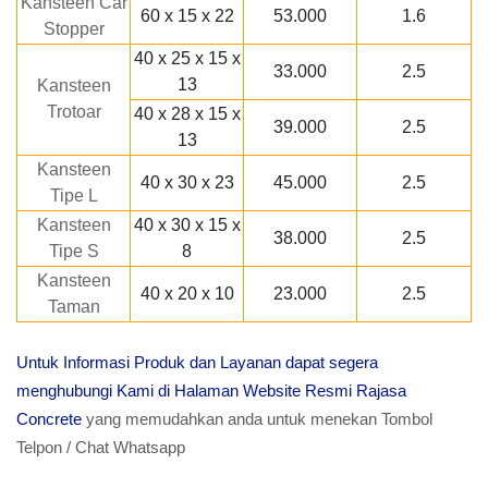
Kansteen Car
60 x 15 x 22
53.000
1.6
Stopper
40 x 25 x 15 x
33.000
2.5
13
Kansteen
Trotoar
40 x 28 x 15 x
39.000
2.5
13
Kansteen
40 x 30 x 23
45.000
2.5
Tipe L
Kansteen
40 x 30 x 15 x
38.000
2.5
Tipe S
8
Kansteen
40 x 20 x 10
23.000
2.5
Taman
Untuk Informasi Produk dan Layanan dapat segera
menghubungi Kami di Halaman Website Resmi Rajasa
Concrete
yang memudahkan anda untuk menekan Tombol
Telpon / Chat Whatsapp