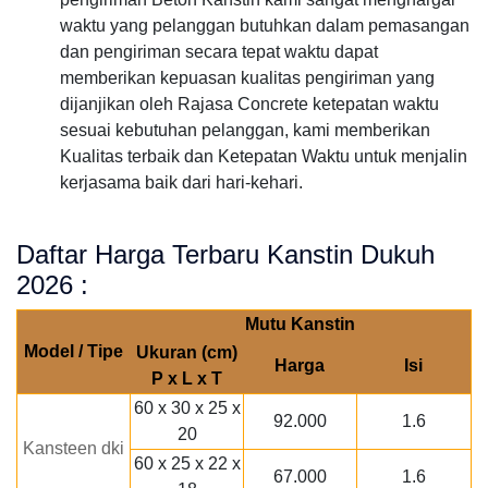
waktu yang pelanggan butuhkan dalam pemasangan
dan pengiriman secara tepat waktu dapat
memberikan kepuasan kualitas pengiriman yang
dijanjikan oleh Rajasa Concrete ketepatan waktu
sesuai kebutuhan pelanggan, kami memberikan
Kualitas terbaik dan Ketepatan Waktu untuk menjalin
kerjasama baik dari hari-kehari.
Daftar Harga Terbaru Kanstin Dukuh
2026 :
Mutu Kanstin
Model / Tipe
Ukuran (cm)
Harga
Isi
P x L x T
60 x 30 x 25 x
92.000
1.6
20
Kansteen dki
60 x 25 x 22 x
67.000
1.6