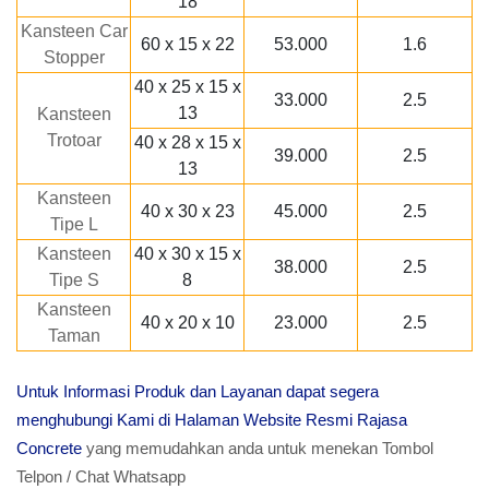
18
Kansteen Car
60 x 15 x 22
53.000
1.6
Stopper
40 x 25 x 15 x
33.000
2.5
13
Kansteen
Trotoar
40 x 28 x 15 x
39.000
2.5
13
Kansteen
40 x 30 x 23
45.000
2.5
Tipe L
Kansteen
40 x 30 x 15 x
38.000
2.5
Tipe S
8
Kansteen
40 x 20 x 10
23.000
2.5
Taman
Untuk Informasi Produk dan Layanan dapat segera
menghubungi Kami di Halaman Website Resmi Rajasa
Concrete
yang memudahkan anda untuk menekan Tombol
Telpon / Chat Whatsapp