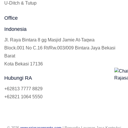
U-Ditch & Tutup
Office
Indonesia
Jl. Raya Bintara 8 gg Masjid Jamie At-Taqwa
Block.001 No C.16 Rt/Rw.003/009 Bintara Jaya Bekasi
Barat
Kota Bekasi 17136
Hubungi RA
+62813 7777 8829
+62821 1064 5550
© 2026
www.rajasaconcrete.com
| Penyedia Layanan Jasa Kontruksi