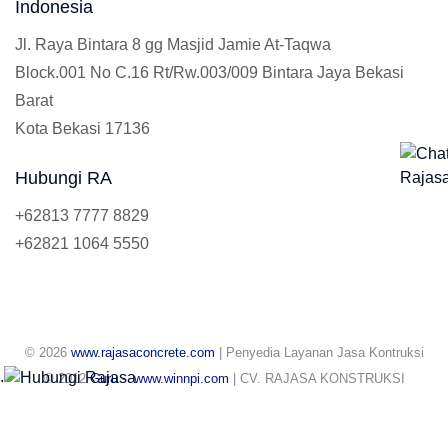
Indonesia
Jl. Raya Bintara 8 gg Masjid Jamie At-Taqwa
Block.001 No C.16 Rt/Rw.003/009 Bintara Jaya Bekasi
Barat
Kota Bekasi 17136
Hubungi RA
+62813 7777 8829
+62821 1064 5550
© 2026
www.rajasaconcrete.com
| Penyedia Layanan Jasa Kontruksi
.
© 2012
Guru
-
www.winnpi.com
| CV. RAJASA KONSTRUKSI
INDONESIA