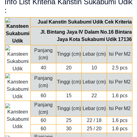
Info List Kriteria Kanstin Sukabumi Udik
:
Jual Kanstin Sukabumi Udik Cek Kriteria
Jl. Bintang Jaya IV Dalam No.16 Bintara
Jaya Kota Sukabumi Udik 17136
Panjang
Tinggi (cm)
Lebar (cm)
Isi Per M2
(cm)
40
20
10
2.5 pcs
Panjang
Tinggi (cm)
Lebar (cm)
Isi Per M2
(cm)
60
15
22
1.6 pcs
Panjang
Tinggi (cm)
Lebar (cm)
Isi Per M2
(cm)
60
25
22 / 18
1.6 pcs
60
30
25 / 20
1.6 pcs
Panjang