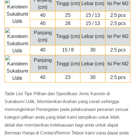
Tinggi (cm)
Lebar (cm)
Isi Per M2
(cm)
40
25
15 / 13
2.5 pcs
40
28
15 / 13
2.5 pcs
Panjang
Tinggi (cm)
Lebar (cm)
Isi Per M2
(cm)
40
15 / 8
30
2.5 pcs
Panjang
Tinggi (cm)
Lebar (cm)
Isi Per M2
(cm)
40
23
30
2.5 pcs
Table List Tipe Pilihan dan Spesifikasi Jenis Kanstin di
Sukabumi Udik, Memberikan Arahan yang cerah sehingga
memungkinkan Penargetan pada pelaksanaan pesanan sesuai
kategori pilihan anda yang telah kami tampilkan untuk lebih
detail dan memberikan keleluasaan bagi anda untuk dapat
Bernego Harga di Contact/Nomor Telpon kami yang dapat anda