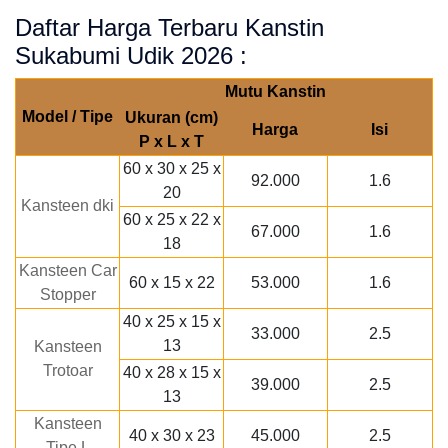
Daftar Harga Terbaru Kanstin
Sukabumi Udik 2026 :
Mutu Kanstin
Model / Tipe
Ukuran (cm)
Harga
Isi
P x L x T
60 x 30 x 25 x
92.000
1.6
20
Kansteen dki
60 x 25 x 22 x
67.000
1.6
18
Kansteen Car
60 x 15 x 22
53.000
1.6
Stopper
40 x 25 x 15 x
33.000
2.5
13
Kansteen
Trotoar
40 x 28 x 15 x
39.000
2.5
13
Kansteen
40 x 30 x 23
45.000
2.5
Tipe L