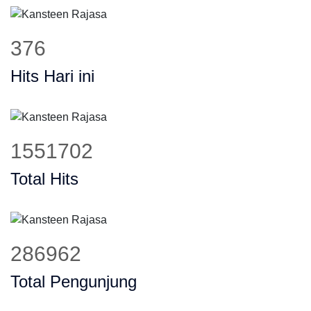
478
Hits Hari ini
1967441
Total Hits
363847
Total Pengunjung