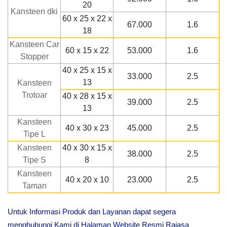
20
Kansteen dki
60 x 25 x 22 x
67.000
1.6
18
Kansteen Car
60 x 15 x 22
53.000
1.6
Stopper
40 x 25 x 15 x
33.000
2.5
13
Kansteen
Trotoar
40 x 28 x 15 x
39.000
2.5
13
Kansteen
40 x 30 x 23
45.000
2.5
Tipe L
Kansteen
40 x 30 x 15 x
38.000
2.5
Tipe S
8
Kansteen
40 x 20 x 10
23.000
2.5
Taman
Untuk Informasi Produk dan Layanan dapat segera
menghubungi Kami di Halaman Website Resmi Rajasa