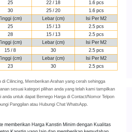
25
22 / 18
1.6 pcs
30
25 / 20
1.6 pcs
Tinggi (cm)
Lebar (cm)
Isi Per M2
25
15 / 13
2.5 pcs
28
15 / 13
2.5 pcs
Tinggi (cm)
Lebar (cm)
Isi Per M2
15 / 8
30
2.5 pcs
Tinggi (cm)
Lebar (cm)
Isi Per M2
23
30
2.5 pcs
tin di Cilincing, Memberikan Arahan yang cerah sehingga
n sesuai kategori pilihan anda yang telah kami tampilkan
gi anda untuk dapat Bernego Harga di Contact/Nomor Telpon
bungi Panggilan atau Hubungi Chat WhatsApp.
te memberikan Harga Kanstin Minim dengan Kualitas
 Beton Kanstin yang lain dan memberikan kemudahan