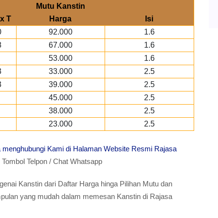
Mutu Kanstin
x T
Harga
Isi
0
92.000
1.6
8
67.000
1.6
53.000
1.6
3
33.000
2.5
3
39.000
2.5
45.000
2.5
38.000
2.5
23.000
2.5
ra menghubungi Kami di Halaman Website Resmi Rajasa
ombol Telpon / Chat Whatsapp
enai Kanstin dari Daftar Harga hinga Pilihan Mutu dan
simpulan yang mudah dalam memesan Kanstin di Rajasa