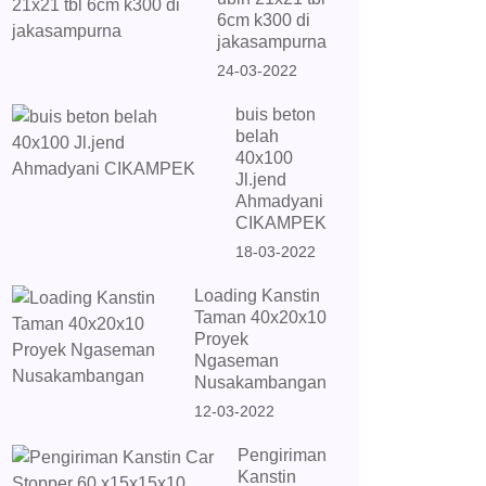
6cm k300 di
jakasampurna
24-03-2022
buis beton
belah
40x100
Jl.jend
Ahmadyani
CIKAMPEK
18-03-2022
Loading Kanstin
Taman 40x20x10
Proyek
Ngaseman
Nusakambangan
12-03-2022
Pengiriman
Kanstin