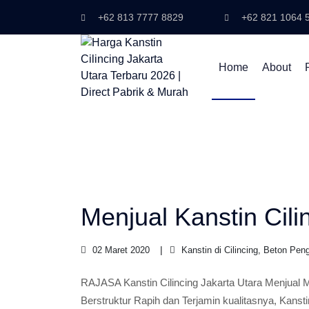
+62 813 7777 8829
+62 821 1064 
Home
About
Menjual Kanstin Cili
02 Maret 2020
Kanstin di Cilincing, Beton Peng
RAJASA Kanstin Cilincing Jakarta Utara Menjual M
Berstruktur Rapih dan Terjamin kualitasnya, Kanst