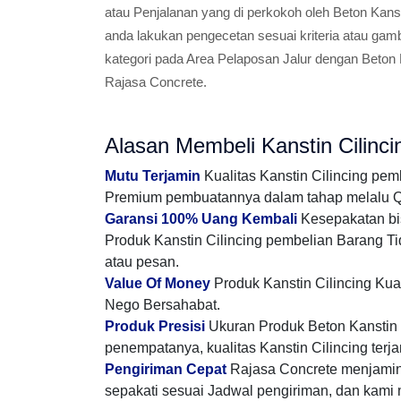
atau Penjalanan yang di perkokoh oleh Beton Kanst
anda lakukan pengecetan sesuai kriteria atau ga
kategori pada Area Pelaposan Jalur dengan Beton Ka
Rajasa Concrete.
Alasan Membeli Kanstin Cilinci
Mutu Terjamin
Kualitas Kanstin Cilincing pe
Premium pembuatannya dalam tahap melalu Qua
Garansi 100% Uang Kembali
Kesepakatan bis
Produk Kanstin Cilincing pembelian Barang Ti
atau pesan.
Value Of Money
Produk Kanstin Cilincing Kua
Nego Bersahabat.
Produk Presisi
Ukuran Produk Beton Kanstin m
penempatanya, kualitas Kanstin Cilincing terj
Pengiriman Cepat
Rajasa Concrete menjamin
sepakati sesuai Jadwal pengiriman, dan kami m