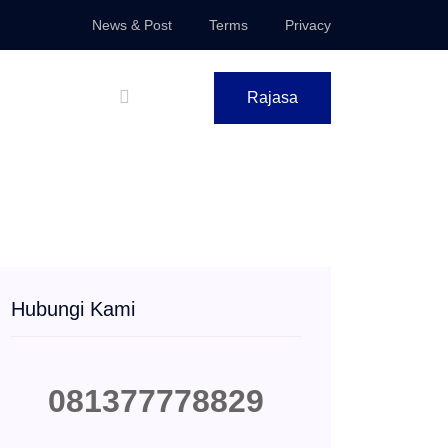
News & Post
Terms
Privacy
Rajasa
Hubungi Kami
081377778829