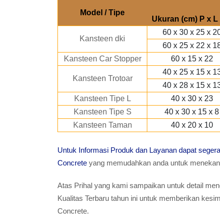
Model / Tipe
Ukuran (cm) P x L 
60 x 30 x 25 x 2
Kansteen dki
60 x 25 x 22 x 1
Kansteen Car Stopper
60 x 15 x 22
40 x 25 x 15 x 1
Kansteen Trotoar
40 x 28 x 15 x 1
Kansteen Tipe L
40 x 30 x 23
Kansteen Tipe S
40 x 30 x 15 x 8
Kansteen Taman
40 x 20 x 10
Untuk Informasi Produk dan Layanan dapat sege
Concrete
yang memudahkan anda untuk menekan T
Atas Prihal yang kami sampaikan untuk detail meng
Kualitas Terbaru tahun ini untuk memberikan ke
Concrete.