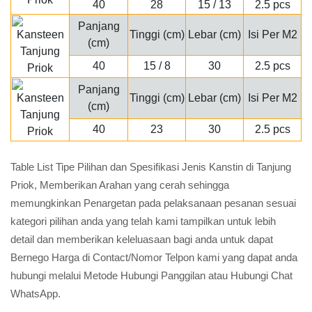
40
28
15 / 13
2.5 pcs
Panjang
Tinggi (cm)
Lebar (cm)
Isi Per M2
(cm)
40
15 / 8
30
2.5 pcs
Panjang
Tinggi (cm)
Lebar (cm)
Isi Per M2
(cm)
40
23
30
2.5 pcs
Table List Tipe Pilihan dan Spesifikasi Jenis Kanstin di Tanjung
Priok, Memberikan Arahan yang cerah sehingga
memungkinkan Penargetan pada pelaksanaan pesanan sesuai
kategori pilihan anda yang telah kami tampilkan untuk lebih
detail dan memberikan keleluasaan bagi anda untuk dapat
Bernego Harga di Contact/Nomor Telpon kami yang dapat anda
hubungi melalui Metode Hubungi Panggilan atau Hubungi Chat
WhatsApp.