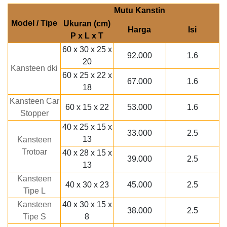
Mutu Kanstin
Model / Tipe
Ukuran (cm)
Harga
Isi
P x L x T
60 x 30 x 25 x
92.000
1.6
20
Kansteen dki
60 x 25 x 22 x
67.000
1.6
18
Kansteen Car
60 x 15 x 22
53.000
1.6
Stopper
40 x 25 x 15 x
33.000
2.5
13
Kansteen
Trotoar
40 x 28 x 15 x
39.000
2.5
13
Kansteen
40 x 30 x 23
45.000
2.5
Tipe L
Kansteen
40 x 30 x 15 x
38.000
2.5
Tipe S
8