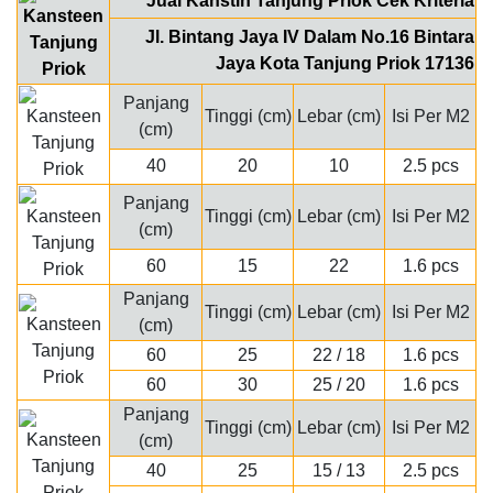
Jual Kanstin Tanjung Priok Cek Kriteria
Jl. Bintang Jaya IV Dalam No.16 Bintara
Jaya Kota Tanjung Priok 17136
Panjang
Tinggi (cm)
Lebar (cm)
Isi Per M2
(cm)
40
20
10
2.5 pcs
Panjang
Tinggi (cm)
Lebar (cm)
Isi Per M2
(cm)
60
15
22
1.6 pcs
Panjang
Tinggi (cm)
Lebar (cm)
Isi Per M2
(cm)
60
25
22 / 18
1.6 pcs
60
30
25 / 20
1.6 pcs
Panjang
Tinggi (cm)
Lebar (cm)
Isi Per M2
(cm)
40
25
15 / 13
2.5 pcs