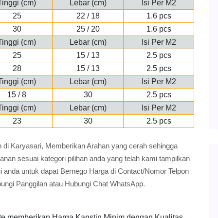
Tinggi (cm)
Lebar (cm)
Isi Per M2
25
22 / 18
1.6 pcs
30
25 / 20
1.6 pcs
Tinggi (cm)
Lebar (cm)
Isi Per M2
25
15 / 13
2.5 pcs
28
15 / 13
2.5 pcs
Tinggi (cm)
Lebar (cm)
Isi Per M2
15 / 8
30
2.5 pcs
Tinggi (cm)
Lebar (cm)
Isi Per M2
23
30
2.5 pcs
stin di Karyasari, Memberikan Arahan yang cerah sehingga
n sesuai kategori pilihan anda yang telah kami tampilkan
gi anda untuk dapat Bernego Harga di Contact/Nomor Telpon
bungi Panggilan atau Hubungi Chat WhatsApp.
te memberikan Harga Kanstin Minim dengan Kualitas