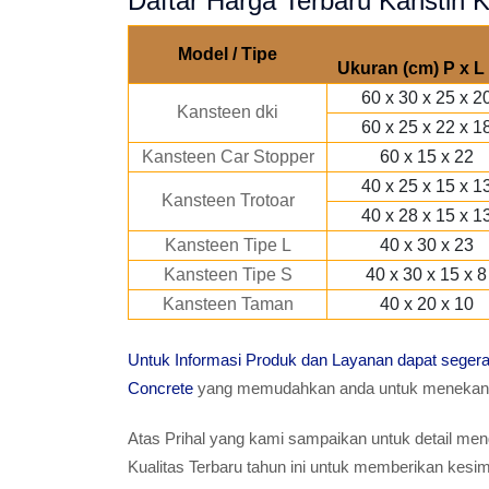
Daftar Harga Terbaru Kanstin K
Model / Tipe
Ukuran (cm) P x L 
60 x 30 x 25 x 2
Kansteen dki
60 x 25 x 22 x 1
Kansteen Car Stopper
60 x 15 x 22
40 x 25 x 15 x 1
Kansteen Trotoar
40 x 28 x 15 x 1
Kansteen Tipe L
40 x 30 x 23
Kansteen Tipe S
40 x 30 x 15 x 8
Kansteen Taman
40 x 20 x 10
Untuk Informasi Produk dan Layanan dapat sege
Concrete
yang memudahkan anda untuk menekan T
Atas Prihal yang kami sampaikan untuk detail meng
Kualitas Terbaru tahun ini untuk memberikan ke