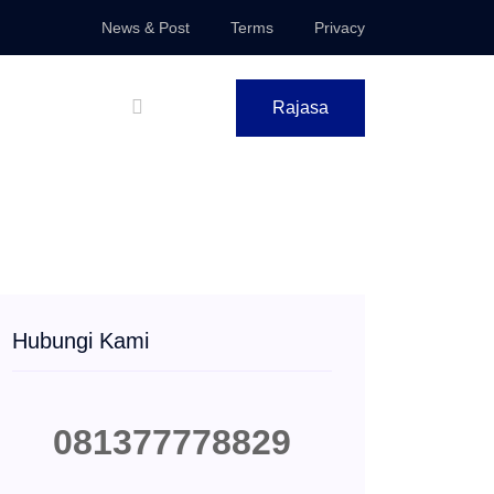
News & Post
Terms
Privacy
Rajasa
Hubungi Kami
081377778829