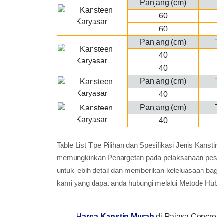
Panjang (cm)
60
60
Panjang (cm)
40
40
Panjang (cm)
40
Panjang (cm)
40
Table List Tipe Pilihan dan Spesifikasi Jenis Kan
memungkinkan Penargetan pada pelaksanaan pesana
untuk lebih detail dan memberikan keleluasaan ba
kami yang dapat anda hubungi melalui Metode Hu
Harga Kanstin Murah
di Rajasa Concre