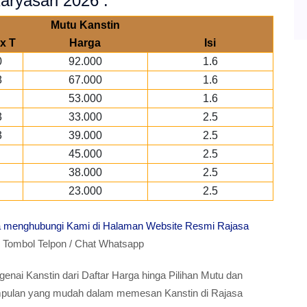
aryasari 2026 :
Mutu Kanstin
x T
Harga
Isi
0
92.000
1.6
8
67.000
1.6
53.000
1.6
3
33.000
2.5
3
39.000
2.5
45.000
2.5
38.000
2.5
23.000
2.5
ra menghubungi Kami di Halaman Website Resmi Rajasa
ombol Telpon / Chat Whatsapp
enai Kanstin dari Daftar Harga hinga Pilihan Mutu dan
simpulan yang mudah dalam memesan Kanstin di Rajasa