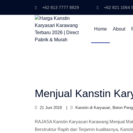
+62 813 7777 8829
+62 821 1064 
Home
About
Menjual Kanstin Kar
21 Juni 2019
Kanstin di Karyasari, Beton Peng
RAJASA Kanstin Karyasari Karawang Menjual Mater
Berstruktur Rapih dan Terjamin kualitasnya, Kanst