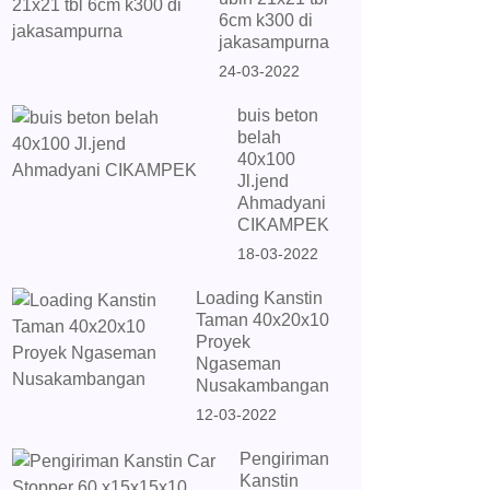
6cm k300 di
jakasampurna
24-03-2022
buis beton
belah
40x100
Jl.jend
Ahmadyani
CIKAMPEK
18-03-2022
Loading Kanstin
Taman 40x20x10
Proyek
Ngaseman
Nusakambangan
12-03-2022
Pengiriman
Kanstin