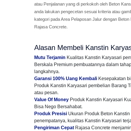
atau Penjalanan yang di perkokoh oleh Beton Kanst
anda lakukan pengecetan sesuai kriteria atau ga
kategori pada Area Pelaposan Jalur dengan Beton K
Rajasa Concrete.
Alasan Membeli Kanstin Karyas
Mutu Terjamin
Kualitas Kanstin Karyasari pe
Berskala Premium pembuatannya dalam tahap m
langkahnya.
Garansi 100% Uang Kembali
Kesepakatan bis
Produk Kanstin Karyasari pembelian Barang T
atau pesan.
Value Of Money
Produk Kanstin Karyasari Kua
Bisa Nego Bersahabat.
Produk Presisi
Ukuran Produk Beton Kanstin m
penempatanya, kualitas Kanstin Karyasari terj
Pengiriman Cepat
Rajasa Concrete menjamin