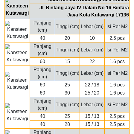
Jl. Bintang Jaya IV Dalam No.16 Bintara
Jaya Kota Kutawargi 17136
Panjang
Tinggi (cm)
Lebar (cm)
Isi Per M2
(cm)
40
20
10
2.5 pcs
Panjang
Tinggi (cm)
Lebar (cm)
Isi Per M2
(cm)
60
15
22
1.6 pcs
Panjang
Tinggi (cm)
Lebar (cm)
Isi Per M2
(cm)
60
25
22 / 18
1.6 pcs
60
30
25 / 20
1.6 pcs
Panjang
Tinggi (cm)
Lebar (cm)
Isi Per M2
(cm)
40
25
15 / 13
2.5 pcs
40
28
15 / 13
2.5 pcs
Panjang