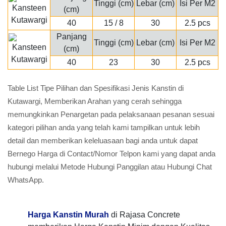
Tinggi (cm)
Lebar (cm)
Isi Per M2
(cm)
40
15 / 8
30
2.5 pcs
Panjang
Tinggi (cm)
Lebar (cm)
Isi Per M2
(cm)
40
23
30
2.5 pcs
Table List Tipe Pilihan dan Spesifikasi Jenis Kanstin di
Kutawargi, Memberikan Arahan yang cerah sehingga
memungkinkan Penargetan pada pelaksanaan pesanan sesuai
kategori pilihan anda yang telah kami tampilkan untuk lebih
detail dan memberikan keleluasaan bagi anda untuk dapat
Bernego Harga di Contact/Nomor Telpon kami yang dapat anda
hubungi melalui Metode Hubungi Panggilan atau Hubungi Chat
WhatsApp.
Harga Kanstin Murah
di Rajasa Concrete