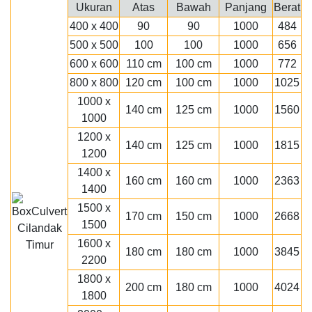
Ukuran
Atas
Bawah
Panjang
Berat
400 x 400
90
90
1000
484
500 x 500
100
100
1000
656
600 x 600
110 cm
100 cm
1000
772
800 x 800
120 cm
100 cm
1000
1025
1000 x
140 cm
125 cm
1000
1560
1000
1200 x
140 cm
125 cm
1000
1815
1200
1400 x
160 cm
160 cm
1000
2363
1400
1500 x
170 cm
150 cm
1000
2668
1500
1600 x
180 cm
180 cm
1000
3845
2200
1800 x
200 cm
180 cm
1000
4024
1800