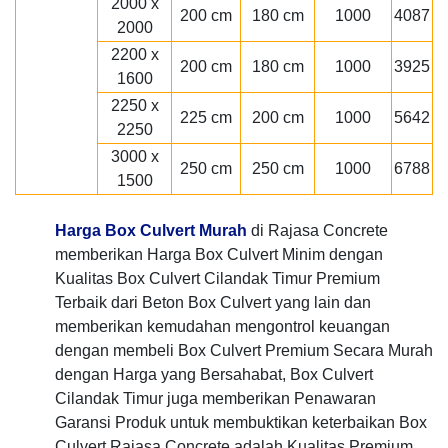
2000 x
200 cm
180 cm
1000
4087
2000
2200 x
200 cm
180 cm
1000
3925
1600
2250 x
225 cm
200 cm
1000
5642
2250
3000 x
250 cm
250 cm
1000
6788
1500
Harga Box Culvert Murah
di Rajasa Concrete
memberikan Harga Box Culvert Minim dengan
Kualitas Box Culvert Cilandak Timur Premium
Terbaik dari Beton Box Culvert yang lain dan
memberikan kemudahan mengontrol keuangan
dengan membeli Box Culvert Premium Secara Murah
dengan Harga yang Bersahabat, Box Culvert
Cilandak Timur juga memberikan Penawaran
Garansi Produk untuk membuktikan keterbaikan Box
Culvert Rajasa Concrete adalah Kualitas Premium