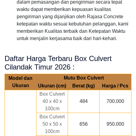
dalam pemasangan dan pengiriman secara tepat
waktu dapat memberikan kepuasan kualitas
pengiriman yang dijanjikan oleh Rajasa Concrete
ketepatan waktu sesuai kebutuhan pelanggan, kami
memberikan Kualitas terbaik dan Ketepatan Waktu
untuk menjalin kerjasama baik dari hari-kehari.
Daftar Harga Terbaru Box Culvert
Cilandak Timur 2026 :
Mutu Box Culvert
Model dan
Ukuran
Ukuran (cm)
Berat (kg)
Harga / Pcs
Box Culvert
40 x 40 x
484
700.000
100cm
Box Culvert
50 x 50 x
656
950.000
100cm