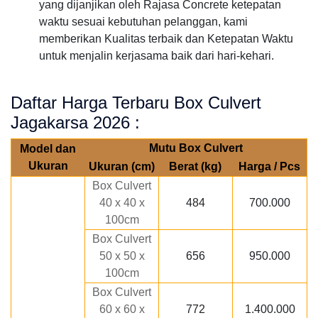
yang dijanjikan oleh Rajasa Concrete ketepatan
waktu sesuai kebutuhan pelanggan, kami
memberikan Kualitas terbaik dan Ketepatan Waktu
untuk menjalin kerjasama baik dari hari-kehari.
Daftar Harga Terbaru Box Culvert
Jagakarsa 2026 :
Mutu Box Culvert
Model dan
Ukuran
Ukuran (cm)
Berat (kg)
Harga / Pcs
Box Culvert
40 x 40 x
484
700.000
100cm
Box Culvert
50 x 50 x
656
950.000
100cm
Box Culvert
60 x 60 x
772
1.400.000