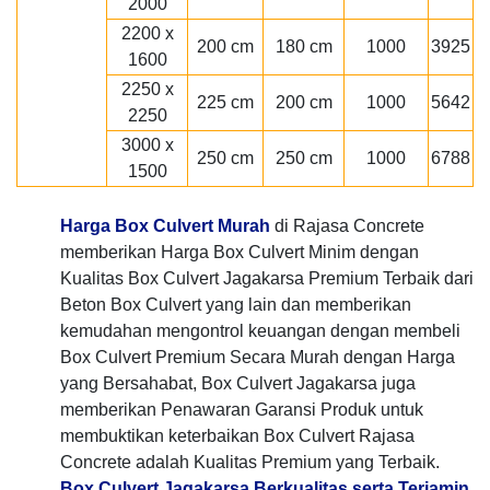
2000
2200 x
200 cm
180 cm
1000
3925
1600
2250 x
225 cm
200 cm
1000
5642
2250
3000 x
250 cm
250 cm
1000
6788
1500
Harga Box Culvert Murah
di Rajasa Concrete
memberikan Harga Box Culvert Minim dengan
Kualitas Box Culvert Jagakarsa Premium Terbaik dari
Beton Box Culvert yang lain dan memberikan
kemudahan mengontrol keuangan dengan membeli
Box Culvert Premium Secara Murah dengan Harga
yang Bersahabat, Box Culvert Jagakarsa juga
memberikan Penawaran Garansi Produk untuk
membuktikan keterbaikan Box Culvert Rajasa
Concrete adalah Kualitas Premium yang Terbaik.
Box Culvert Jagakarsa Berkualitas serta Terjamin