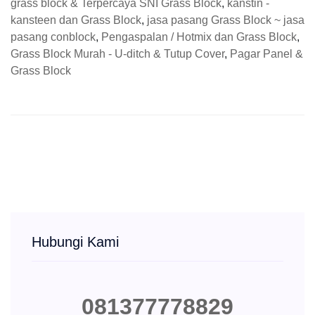
grass block & Terpercaya SNI Grass Block
,
kanstin -
kansteen dan Grass Block
,
jasa pasang Grass Block ~ jasa
pasang conblock
,
Pengaspalan / Hotmix dan Grass Block
,
Grass Block Murah - U-ditch & Tutup Cover
,
Pagar Panel &
Grass Block
Hubungi Kami
081377778829