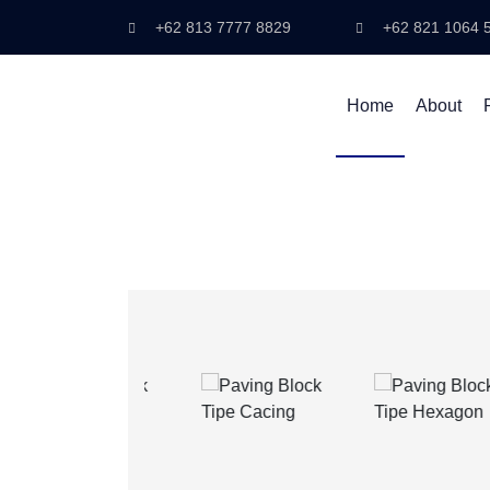
+62 813 7777 8829
+62 821 1064 
Home
About