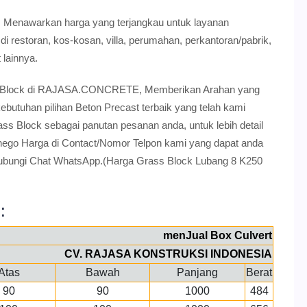
m Menawarkan harga yang terjangkau untuk layanan
di restoran, kos-kosan, villa, perumahan, perkantoran/pabrik,
lainnya.
Grass Block di RAJASA.CONCRETE, Memberikan Arahan yang
utuhan pilihan Beton Precast terbaik yang telah kami
ss Block sebagai panutan pesanan anda, untuk lebih detail
nego Harga di Contact/Nomor Telpon kami yang dapat anda
Hubungi Chat WhatsApp.(Harga Grass Block Lubang 8 K250
:
menJual Box Culvert
CV. RAJASA KONSTRUKSI INDONESIA
Atas
Bawah
Panjang
Berat
90
90
1000
484