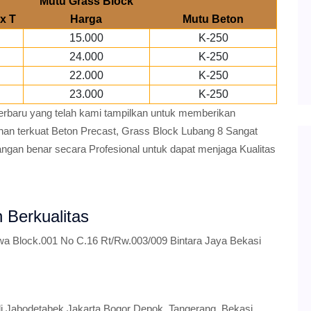
Mutu Grass Block
x T
Harga
Mutu Beton
15.000
K-250
24.000
K-250
22.000
K-250
23.000
K-250
Terbaru yang telah kami tampilkan untuk memberikan
han terkuat Beton Precast, Grass Block Lubang 8 Sangat
ngan benar secara Profesional untuk dapat menjaga Kualitas
 Berkualitas
qwa Block.001 No C.16 Rt/Rw.003/009 Bintara Jaya Bekasi
di Jabodetabek Jakarta,Bogor Depok, Tangerang, Bekasi