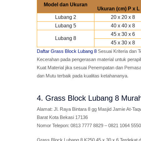
Model dan Ukuran
Ukuran (cm) P x L 
Lubang 2
20 x 20 x 8
Lubang 5
40 x 40 x 8
45 x 30 x 6
Lubang 8
45 x 30 x 8
Daftar Grass Block Lubang 8
Sesuai Kriteria dan 
Kecerahan pada pengerasan material untuk perapi
Kuat Material jika sesuai Penempatan dan Pemasa
dan Mutu terbaik pada kualitas ketahananya.
4. Grass Block Lubang 8 Murah
Alamat:
Jl. Raya Bintara 8 gg Masjid Jamie At-Ta
Barat Kota Bekasi 17136
Nomor Telepon:
0813 7777 8829 – 0821 1064 5550
Grass Block Lubang 8 K250 45 x 30 x 6 Terdekat 