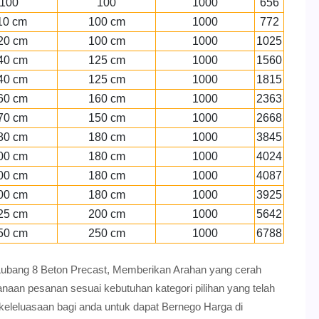
100
100
1000
656
10 cm
100 cm
1000
772
20 cm
100 cm
1000
1025
40 cm
125 cm
1000
1560
40 cm
125 cm
1000
1815
60 cm
160 cm
1000
2363
70 cm
150 cm
1000
2668
80 cm
180 cm
1000
3845
00 cm
180 cm
1000
4024
00 cm
180 cm
1000
4087
00 cm
180 cm
1000
3925
25 cm
200 cm
1000
5642
50 cm
250 cm
1000
6788
k Lubang 8 Beton Precast, Memberikan Arahan yang cerah
an pesanan sesuai kebutuhan kategori pilihan yang telah
 keleluasaan bagi anda untuk dapat Bernego Harga di