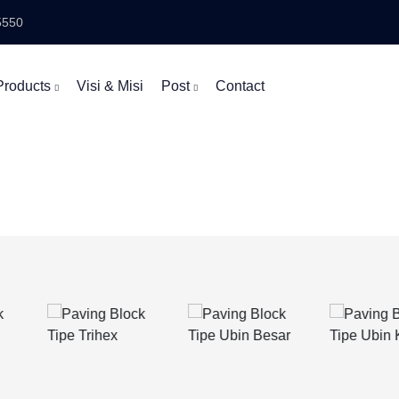
5550
Products
Visi & Misi
Post
Contact