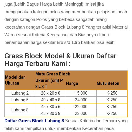
juga (Lebih Bagus Harga Lebih Meninggi), misal jika
menggunakan kategori polos yang memberikan pelapisan tanah
dengan kategori Polos yang berbeda sangatlah hilang
kecerahan dengan Grass Block Lubang 8 Yang terlapisi Material
Warna sesuai Kriteria Kecerahan, dan Biasanya di beri
penambahan harga sekitar 8rb s/d 10rb bahkan bisa lebih.
Grass Block Model & Ukuran Daftar
Harga Terbaru Kami :
Mutu Grass Block
Model dan
Ukuran (cm) P
Ukuran
Harga
Mutu Beton
x L x T
Lubang 2
20 x 20 x 8
15.000
K-250
Lubang 5
40 x 40 x 8
24.000
K-250
45 x 30 x 6
22.000
K-250
Lubang 8
45 x 30 x 8
23.000
K-250
Daftar Grass Block Lubang 8
Sesuai Kriteria dan Terbaru yang
telah kami tampilkan untuk memberikan Kecerahan pada