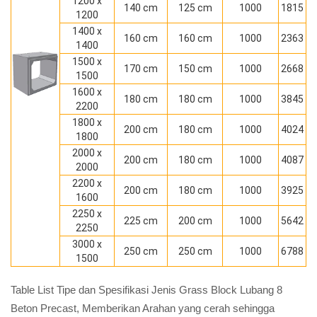
1200 x
140 cm
125 cm
1000
1815
1200
1400 x
160 cm
160 cm
1000
2363
1400
1500 x
170 cm
150 cm
1000
2668
1500
1600 x
180 cm
180 cm
1000
3845
2200
1800 x
200 cm
180 cm
1000
4024
1800
2000 x
200 cm
180 cm
1000
4087
2000
2200 x
200 cm
180 cm
1000
3925
1600
2250 x
225 cm
200 cm
1000
5642
2250
3000 x
250 cm
250 cm
1000
6788
1500
Table List Tipe dan Spesifikasi Jenis Grass Block Lubang 8
Beton Precast, Memberikan Arahan yang cerah sehingga