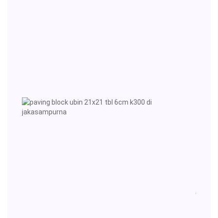
1443h
Moho
Maaf
Lahir
dan
Batin
02-
05-
2022
pavin
block
ubin
21x21
tbl
6cm
k300
di
jakas
24-
03-