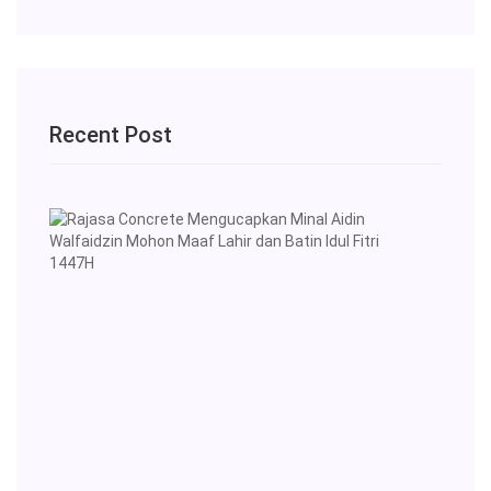
Recent Post
Rajas
Concr
Meng
Minal
Aidin
Walfa
Moho
Maaf
Lahir
dan
Batin
Idul