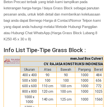
Beton Precast terbaik yang telah kami tampilkan pada
keterangan harga-harga / biaya Grass Block sebagai panutan
pesanan anda, untuk lebih detail dan memberikan keleluasaan
bagi anda dapat Bernego Harga di Contact/Nomor Telpon kami
yang dapat anda hubungi melalui Metode Hubungi Panggilan
atau Hubungi Chat WhatsApp.(Harga Grass Block Lubang 8
K250 45 x 30 x 8)
Info List Tipe-Tipe Grass Block :
menJual Box Culvert
CV. RAJASA KONSTRUKSI INDONESIA
Ukuran
Atas
Bawah
Panjang
Berat
400 x 400
90
90
1000
484
500 x 500
100
100
1000
656
600 x 600
110 cm
100 cm
1000
772
800 x 800
120 cm
100 cm
1000
1025
1000 x
140 cm
125 cm
1000
1560
1000