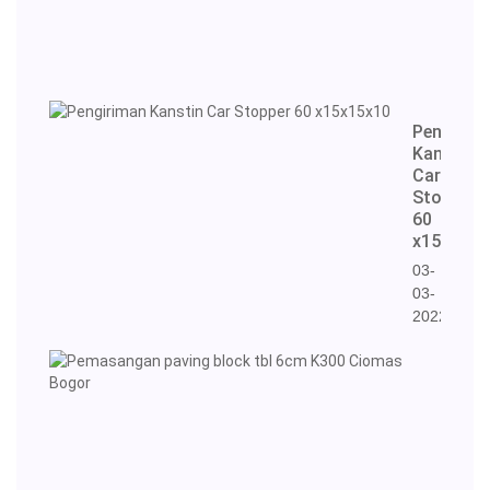
12-
03-
2022
Pengirim
Kanstin
Car
Stopper
60
x15x15x1
03-
03-
2022
Pema
pavin
block
tbl
6cm