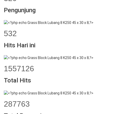
Pengunjung
706
Hits Hari ini
2072266
Total Hits
382962