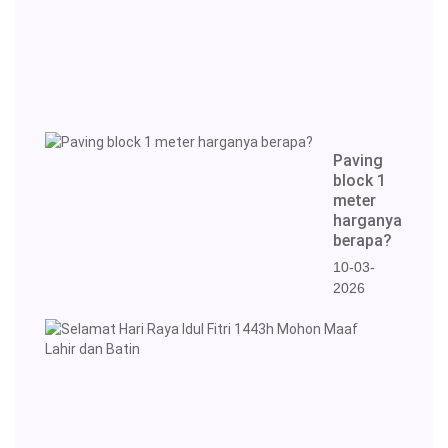
Fitri
1447
20-
03-
2026
Paving
block 1
meter
harganya
berapa?
10-03-
2026
Selam
Hari
Raya
Idul
Fitri