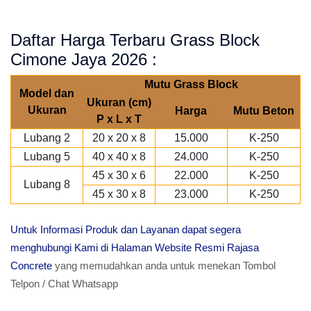
Daftar Harga Terbaru Grass Block
Cimone Jaya 2026 :
Mutu Grass Block
Model dan
Ukuran (cm)
Ukuran
Harga
Mutu Beton
P x L x T
Lubang 2
20 x 20 x 8
15.000
K-250
Lubang 5
40 x 40 x 8
24.000
K-250
45 x 30 x 6
22.000
K-250
Lubang 8
45 x 30 x 8
23.000
K-250
Untuk Informasi Produk dan Layanan dapat segera
menghubungi Kami di Halaman Website Resmi Rajasa
Concrete
yang memudahkan anda untuk menekan Tombol
Telpon / Chat Whatsapp