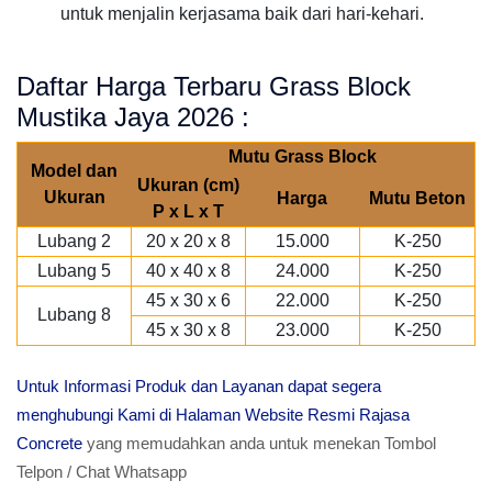
untuk menjalin kerjasama baik dari hari-kehari.
Daftar Harga Terbaru Grass Block
Mustika Jaya 2026 :
Mutu Grass Block
Model dan
Ukuran (cm)
Ukuran
Harga
Mutu Beton
P x L x T
Lubang 2
20 x 20 x 8
15.000
K-250
Lubang 5
40 x 40 x 8
24.000
K-250
45 x 30 x 6
22.000
K-250
Lubang 8
45 x 30 x 8
23.000
K-250
Untuk Informasi Produk dan Layanan dapat segera
menghubungi Kami di Halaman Website Resmi Rajasa
Concrete
yang memudahkan anda untuk menekan Tombol
Telpon / Chat Whatsapp