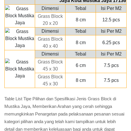
Jaya Kota Mustika Jaya 17136
Dimensi
Tebal
Isi Per M2
Grass Block
8 cm
12.5 pcs
20 x 20
Dimensi
Tebal
Isi Per M2
Grass Block
8 cm
6.25 pcs
40 x 40
Dimensi
Tebal
Isi Per M2
Grass Block
6 cm
7.5 pcs
45 x 30
Grass Block
8 cm
7.5 pcs
45 x 30
Table List Tipe Pilihan dan Spesifikasi Jenis Grass Block di
Mustika Jaya, Memberikan Arahan yang cerah sehingga
memungkinkan Penargetan pada pelaksanaan pesanan sesuai
kategori pilihan anda yang telah kami tampilkan untuk lebih
detail dan memberikan keleluasaan bagi anda untuk dapat