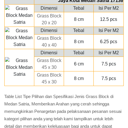
Jaya Kota Medan Satria 17136
Dimensi
Tebal
Isi Per M2
Grass Block
8 cm
12.5 pcs
20 x 20
Dimensi
Tebal
Isi Per M2
Grass Block
8 cm
6.25 pcs
40 x 40
Dimensi
Tebal
Isi Per M2
Grass Block
6 cm
7.5 pcs
45 x 30
Grass Block
8 cm
7.5 pcs
45 x 30
Table List Tipe Pilihan dan Spesifikasi Jenis Grass Block di
Medan Satria, Memberikan Arahan yang cerah sehingga
memungkinkan Penargetan pada pelaksanaan pesanan sesuai
kategori pilihan anda yang telah kami tampilkan untuk lebih
detail dan memberikan keleluasaan bagi anda untuk dapat