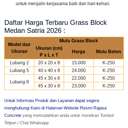
untuk menjalin kerjasama baik dari hari-kehari.
Daftar Harga Terbaru Grass Block
Medan Satria 2026 :
Mutu Grass Block
Model dan
Ukuran (cm)
Ukuran
Harga
Mutu Beton
P x L x T
Lubang 2
20 x 20 x 8
15.000
K-250
Lubang 5
40 x 40 x 8
24.000
K-250
45 x 30 x 6
22.000
K-250
Lubang 8
45 x 30 x 8
23.000
K-250
Untuk Informasi Produk dan Layanan dapat segera
menghubungi Kami di Halaman Website Resmi Rajasa
Concrete
yang memudahkan anda untuk menekan Tombol
Telpon / Chat Whatsapp