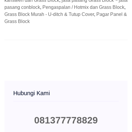
kansteen dan Grass Block
,
jasa pasang Grass Block ~ jasa
pasang conblock
,
Pengaspalan / Hotmix dan Grass Block
,
Grass Block Murah - U-ditch & Tutup Cover
,
Pagar Panel &
Grass Block
Hubungi Kami
081377778829