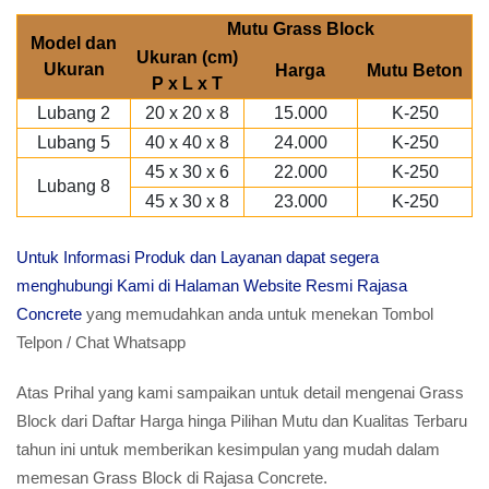
Mutu Grass Block
Model dan
Ukuran (cm)
Ukuran
Harga
Mutu Beton
P x L x T
Lubang 2
20 x 20 x 8
15.000
K-250
Lubang 5
40 x 40 x 8
24.000
K-250
45 x 30 x 6
22.000
K-250
Lubang 8
45 x 30 x 8
23.000
K-250
Untuk Informasi Produk dan Layanan dapat segera
menghubungi Kami di Halaman Website Resmi Rajasa
Concrete
yang memudahkan anda untuk menekan Tombol
Telpon / Chat Whatsapp
Atas Prihal yang kami sampaikan untuk detail mengenai Grass
Block dari Daftar Harga hinga Pilihan Mutu dan Kualitas Terbaru
tahun ini untuk memberikan kesimpulan yang mudah dalam
memesan Grass Block di Rajasa Concrete.